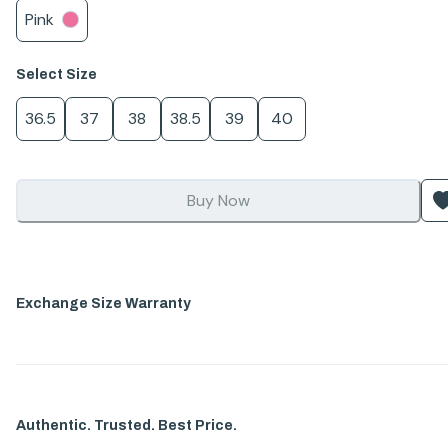
Pink
Select
Size
36.5
37
38
38.5
39
40
Buy Now
Exchange Size Warranty
Authentic. Trusted. Best Price.