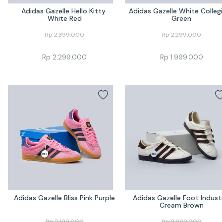
Adidas Gazelle Hello Kitty 
Adidas Gazelle White Collegi
White Red
Green
Rp
2.399.000
Rp
2.299.000
Rp
2.299.000
Rp
1.999.000
Adidas Gazelle Bliss Pink Purple
Adidas Gazelle Foot Industr
Cream Brown
Rp
2.199.000
Rp
2.999.000