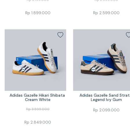
Rp
1.899.000
Rp
2.599.000
Adidas Gazelle Hikari Shibata 
Adidas Gazelle Sand Strata
Cream White
Legend Ivy Gum
Rp
3.599.000
Rp
2.099.000
Rp
2.849.000