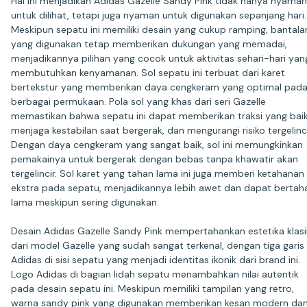
Hal ini menjadikan Adidas Gazelle Sandy Pink tidak hanya nyaman
untuk dilihat, tetapi juga nyaman untuk digunakan sepanjang hari.
Meskipun sepatu ini memiliki desain yang cukup ramping, bantala
yang digunakan tetap memberikan dukungan yang memadai,
menjadikannya pilihan yang cocok untuk aktivitas sehari-hari yan
membutuhkan kenyamanan. Sol sepatu ini terbuat dari karet
bertekstur yang memberikan daya cengkeram yang optimal pad
berbagai permukaan. Pola sol yang khas dari seri Gazelle
memastikan bahwa sepatu ini dapat memberikan traksi yang baik
menjaga kestabilan saat bergerak, dan mengurangi risiko tergelinci
Dengan daya cengkeram yang sangat baik, sol ini memungkinkan
pemakainya untuk bergerak dengan bebas tanpa khawatir akan
tergelincir. Sol karet yang tahan lama ini juga memberi ketahanan
ekstra pada sepatu, menjadikannya lebih awet dan dapat bertah
lama meskipun sering digunakan.
Desain Adidas Gazelle Sandy Pink mempertahankan estetika klasi
dari model Gazelle yang sudah sangat terkenal, dengan tiga garis
Adidas di sisi sepatu yang menjadi identitas ikonik dari brand ini.
Logo Adidas di bagian lidah sepatu menambahkan nilai autentik
pada desain sepatu ini. Meskipun memiliki tampilan yang retro,
warna sandy pink yang digunakan memberikan kesan modern da