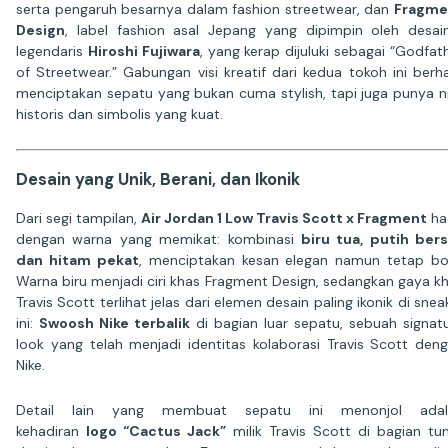
serta pengaruh besarnya dalam fashion streetwear, dan
Fragme
Design
, label fashion asal Jepang yang dipimpin oleh desai
legendaris
Hiroshi Fujiwara
, yang kerap dijuluki sebagai “Godfat
of Streetwear.” Gabungan visi kreatif dari kedua tokoh ini berha
menciptakan sepatu yang bukan cuma stylish, tapi juga punya ni
historis dan simbolis yang kuat.
Desain yang Unik, Berani, dan Ikonik
Dari segi tampilan,
Air Jordan 1 Low Travis Scott x Fragment
ha
dengan warna yang memikat: kombinasi
biru tua, putih bers
dan hitam pekat
, menciptakan kesan elegan namun tetap bo
Warna biru menjadi ciri khas Fragment Design, sedangkan gaya k
Travis Scott terlihat jelas dari elemen desain paling ikonik di snea
ini:
Swoosh Nike terbalik
di bagian luar sepatu, sebuah signat
look yang telah menjadi identitas kolaborasi Travis Scott den
Nike.
Detail lain yang membuat sepatu ini menonjol adal
kehadiran
logo “Cactus Jack”
milik Travis Scott di bagian tu