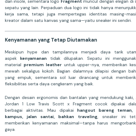
dan insole, sementara logo
Fragment
muncul dengan elegan di s
sepatu yang lain. Perpaduan dua logo ini tidak hanya menunjuk
kerja sama, tetapi juga mempertegas identitas masing-mas
kreator dalam satu kanvas yang sama—yaitu sneaker ini sendiri.
Kenyamanan yang Tetap Diutamakan
Meskipun hype dan tampilannya menjadi daya tarik utam
aspek
kenyamanan
tidak dilupakan. Sepatu ini mengguna
material
premium leather
untuk upper-nya, memberikan ke
mewah sekaligus kokoh. Bagian dalamnya dilapisi dengan ba
yang empuk, sementara sol luar dirancang untuk memberi
fleksibilitas serta daya cengkeram yang baik.
Dengan desain ergonomis dan bantalan yang mendukung kaki, 
Jordan 1 Low Travis Scott x Fragment cocok dipakai dal
berbagai aktivitas. Mau dipakai
hangout bareng teman, 
kampus, jalan santai, bahkan traveling
, sneaker ini te
memberikan kenyamanan maksimal—tanpa harus mengorbank
gaya.