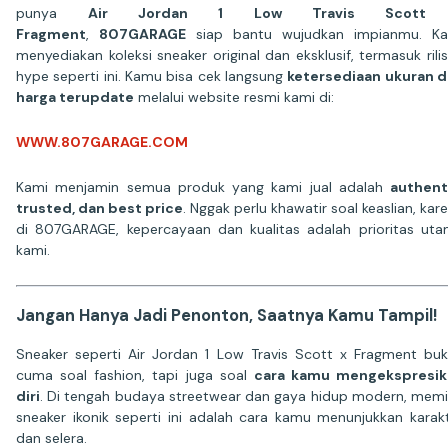
punya
Air Jordan 1 Low Travis Scott
Fragment
,
807GARAGE
siap bantu wujudkan impianmu. Ka
menyediakan koleksi sneaker original dan eksklusif, termasuk rili
hype seperti ini. Kamu bisa cek langsung
ketersediaan ukuran 
harga terupdate
melalui website resmi kami di:
WWW.807GARAGE.COM
Kami menjamin semua produk yang kami jual adalah
authent
trusted, dan best price
. Nggak perlu khawatir soal keaslian, kar
di 807GARAGE, kepercayaan dan kualitas adalah prioritas ut
kami.
Jangan Hanya Jadi Penonton, Saatnya Kamu Tampil!
Sneaker seperti Air Jordan 1 Low Travis Scott x Fragment bu
cuma soal fashion, tapi juga soal
cara kamu mengekspresik
diri
. Di tengah budaya streetwear dan gaya hidup modern, memil
sneaker ikonik seperti ini adalah cara kamu menunjukkan karak
dan selera.