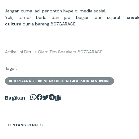
Jangan cuma jadi penonton hype di media sosial.
Yuk, tampil beda dan jadi bagian dari sejarah
sneak
culture
dunia bareng 807GARAGE!
Artikel Ini Ditulis Oleh: Tim Sneakers 807GARAGE
Tagar:
#807GARAGE #SNEAKERSHEAD #AIRJORDAN #NIKE
Bagikan
TENTANG PENULIS