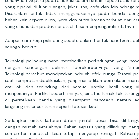
sehari-hari. Seperti pada alas kaki dalam rumah, sepatu atau san
yang dipakai di luar ruangan, jaket, tas, sofa dan lain sebagain
Disarankan untuk tidak menggunakannya pada benda deng
bahan kain seperti nilon, lycra dan sutra karena terbuat dari se
yang elastis dan produk nanotech bisa mempengaruhi sifatnya.
Adapun cara kerja pelindung sepatu dalam bentuk nanotech ada
sebagai berikut:
Teknologi pelindung nano memberikan perlindungan yang inova
dengan kandungan polimer fluorokarbon-nya yang “smart
Teknologi tersebut menciptakan sebuah efek bunga Teratai p
saat semprotan diaplikasikan, yang menjadikan permukaan menj
anti air dan terlindung dari semua partikel kecil yang b
mengenainya. Partikel seperti minyak, air atau lemak tak terting
di permukaan benda yang disemprot nanotech namun ak
langsung meluncur turun seperti tetesan kecil.
Sedangkan untuk kotoran dalam jumlah besar bisa dihilang
dengan mudah setelahnya. Bahan sepatu yang dilindungi den
semprotan nanotech bisa tetap menyerap keringat. Bahkan j