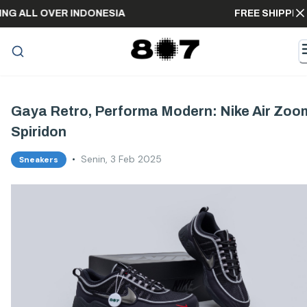
IPPING ALL OVER INDONESIA
FREE SHIP
Gaya Retro, Performa Modern: Nike Air Zoo
Spiridon
•
Senin, 3 Feb 2025
Sneakers