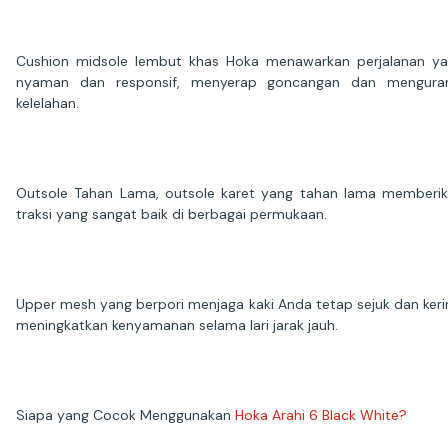
Cushion midsole lembut khas Hoka menawarkan perjalanan y
nyaman dan responsif, menyerap goncangan dan menguran
kelelahan.
Outsole Tahan Lama, outsole karet yang tahan lama memberi
traksi yang sangat baik di berbagai permukaan.
Upper mesh yang berpori menjaga kaki Anda tetap sejuk dan keri
meningkatkan kenyamanan selama lari jarak jauh.
Siapa yang Cocok Menggunakan
Hoka Arahi 6 Black White?