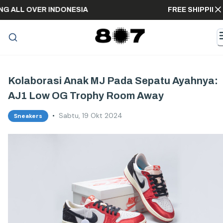
PPING ALL OVER INDONESIA
FREE SHIPP
Kolaborasi Anak MJ Pada Sepatu Ayahnya:
AJ1 Low OG Trophy Room Away
•
Sabtu, 19 Okt 2024
Sneakers