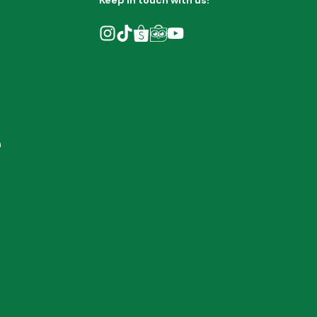
Keep in touch with us!
h