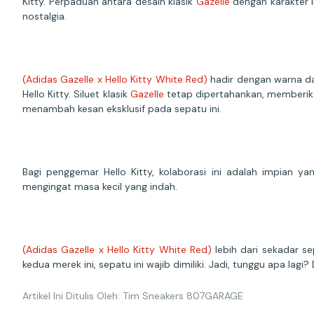
Kitty. Perpaduan antara desain klasik
Gazelle
dengan karakter i
nostalgia.
(Adidas Gazelle x Hello Kitty White Red)
hadir dengan warna da
Hello Kitty. Siluet klasik
Gazelle
tetap dipertahankan, memberika
menambah kesan eksklusif pada sepatu ini.
Bagi penggemar Hello Kitty, kolaborasi ini adalah impian y
mengingat masa kecil yang indah.
(Adidas Gazelle x Hello Kitty White Red)
lebih dari sekadar s
kedua merek ini, sepatu ini wajib dimiliki. Jadi, tunggu apa lag
Artikel Ini Ditulis Oleh: Tim Sneakers 807GARAGE