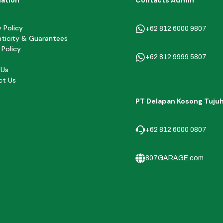
mation
Contacts Admin
y Policy
+62 812 6000 9807
ticity & Guarantees
 Policy
+62 812 9999 5807
 Us
ct Us
PT Delapan Kosong Tuju
+62 812 6000 0807
807GARAGE.com