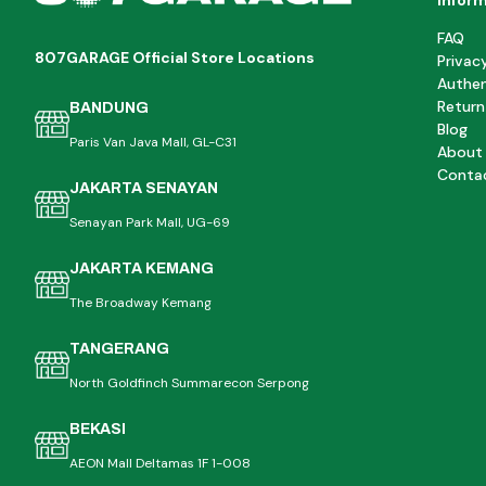
Infor
FAQ
807GARAGE Official Store Locations
Privac
Authen
Return
BANDUNG
Blog
Paris Van Java Mall, GL-C31
About
Conta
JAKARTA SENAYAN
Senayan Park Mall, UG-69
JAKARTA KEMANG
The Broadway Kemang
TANGERANG
North Goldfinch Summarecon Serpong
BEKASI
AEON Mall Deltamas 1F 1-008