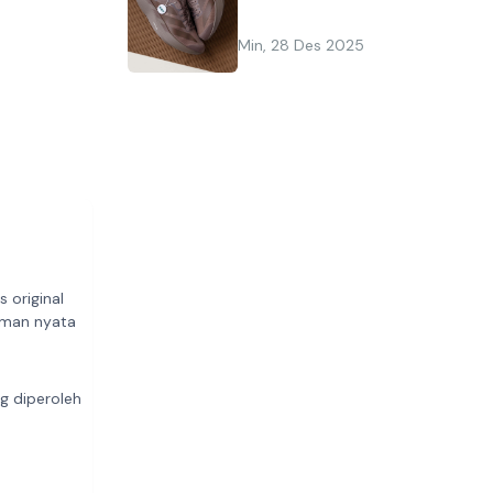
Min, 28 Des 2025
 original
aman nyata
ng diperoleh
m