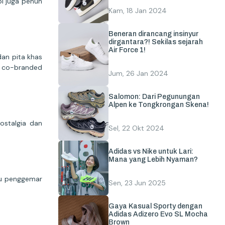
pi juga penuh
Kam, 18 Jan 2024
Beneran dirancang insinyur
dirgantara?! Sekilas sejarah
Air Force 1!
an pita khas
h co-branded
Jum, 26 Jan 2024
Salomon: Dari Pegunungan
Alpen ke Tongkrongan Skena!
ostalgia dan
Sel, 22 Okt 2024
Adidas vs Nike untuk Lari:
Mana yang Lebih Nyaman?
amu penggemar
Sen, 23 Jun 2025
Gaya Kasual Sporty dengan
Adidas Adizero Evo SL Mocha
Brown