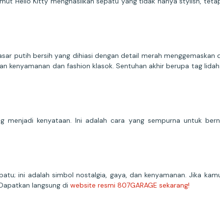
mut Hello Kitty menghasilkan sepatu yang tidak hanya stylish, teta
sar putih bersih yang dihiasi dengan detail merah menggemaskan d
n kenyamanan dan fashion klasok. Sentuhan akhir berupa tag lida
ang menjadi kenyataan. Ini adalah cara yang sempurna untuk bern
epatu; ini adalah simbol nostalgia, gaya, dan kenyamanan. Jika k
i? Dapatkan langsung di
website resmi 807GARAGE sekarang!