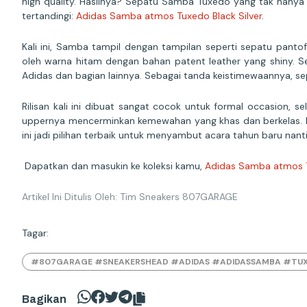
high quality. Hasilnya? Sepatu Samba Tuxedo yang tak hany
tertandingi:
Adidas Samba atmos Tuxedo Black Silver
.
Kali ini, Samba tampil dengan tampilan seperti sepatu pantof
oleh warna hitam dengan bahan patent leather yang shiny. Selai
Adidas dan bagian lainnya. Sebagai tanda keistimewaannya, sep
Rilisan kali ini dibuat sangat cocok untuk formal occasion, 
uppernya mencerminkan kemewahan yang khas dan berkelas. La
ini jadi pilihan terbaik untuk menyambut acara tahun baru nant
Dapatkan dan masukin ke koleksi kamu,
Adidas Samba atmos T
Artikel Ini Ditulis Oleh: Tim Sneakers 807GARAGE
Tagar:
#807GARAGE #SNEAKERSHEAD #ADIDAS #ADIDASSAMBA #TU
Bagikan