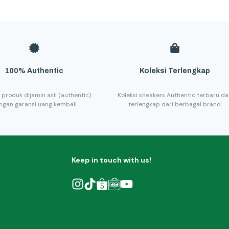
100% Authentic
Koleksi Terlengkap
 produk dijamin asli (authentic)
Koleksi sneakers Authentic terbaru d
ngan garansi uang kembali.
terlengkap dari berbagai brand.
Keep in touch with us!