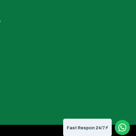
h
⚡️
Fast Respon 24/7