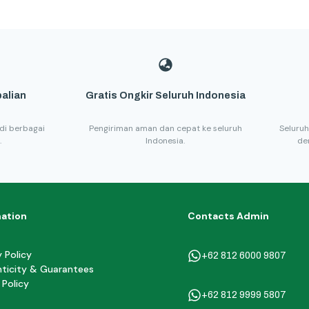
alian
Gratis Ongkir Seluruh Indonesia
di berbagai
Pengiriman aman dan cepat ke seluruh
Seluruh
.
Indonesia.
de
mation
Contacts Admin
y Policy
+62 812 6000 9807
ticity & Guarantees
 Policy
+62 812 9999 5807