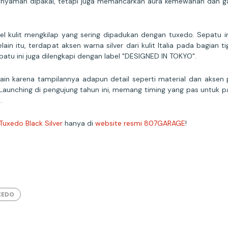
a nyaman dipakai, tetapi juga memancarkan aura kemewahan dan g
el kulit mengkilap yang sering dipadukan dengan tuxedo. Sepatu i
n itu, terdapat aksen warna silver dari kulit Italia pada bagian ti
atu ini juga dilengkapi dengan label "DESIGNED IN TOKYO".
selain karena tampilannya adapun detail seperti material dan aksen
unching di pengujung tahun ini, memang timing yang pas untuk pai
i.
uxedo Black Silver
hanya di
website resmi 807GARAGE
!
XEDO