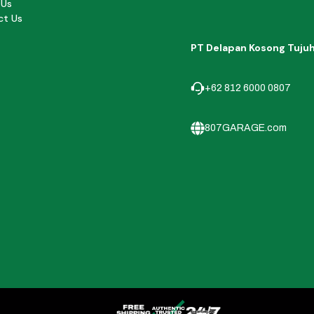
 Us
ct Us
PT Delapan Kosong Tuju
+62 812 6000 0807
807GARAGE.com