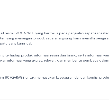
ail resmi 807GARAGE yang berfokus pada penjualan sepatu sneakers
 tim yang menangani produk secara langsung, kami memiliki pengal
atu yang kami jual.
ung terhadap produk, informasi resmi dari brand, serta informasi ya
ikan informasi yang akurat, relevan, dan membantu pembaca dala
eh tim 807GARAGE untuk memastikan kesesuaian dengan kondisi prod