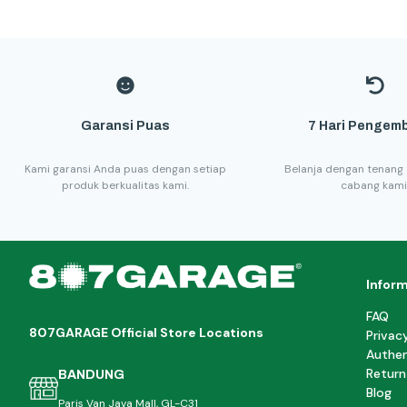
Garansi Puas
7 Hari Pengemb
Kami garansi Anda puas dengan setiap
Belanja dengan tenang 
produk berkualitas kami.
cabang kami
Infor
FAQ
807GARAGE Official Store Locations
Privac
Authen
Return
BANDUNG
Blog
Paris Van Java Mall, GL-C31