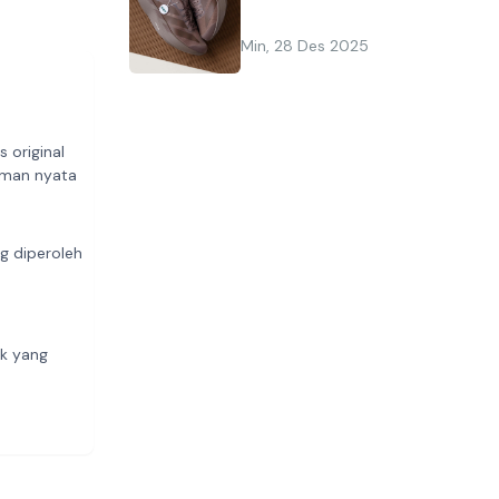
Min, 28 Des 2025
 original
aman nyata
ng diperoleh
m
uk yang