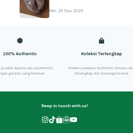
Min, 28 Des 2025
100% Authentic
Koleksi Terlengkap
 produk dijamin asli (authentic)
Koleksi sneakers Authentic terbaru d
ngan garansi uang kembali.
terlengkap dari berbagai brand.
Keep in touch with us!