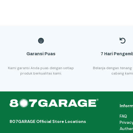
Garansi Puas
7 Hari Pengemb
Kami garansi Anda puas dengan setiap
Belanja dengan tenang 
produk berkualitas kami.
cabang kami
Infor
FAQ
807GARAGE Official Store Locations
Privac
Authen