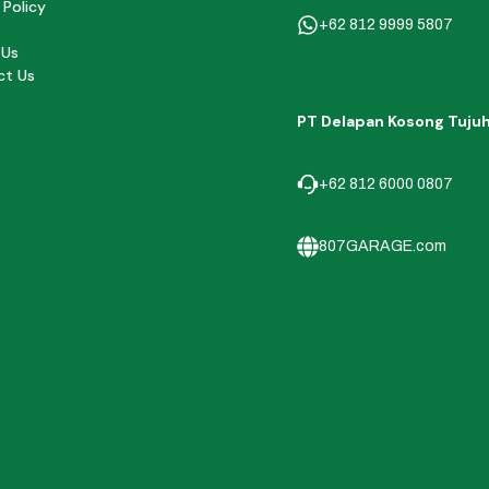
 Policy
+62 812 9999 5807
 Us
ct Us
PT Delapan Kosong Tuju
+62 812 6000 0807
807GARAGE.com