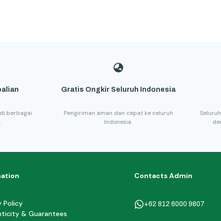
alian
Gratis Ongkir Seluruh Indonesia
di berbagai
Pengiriman aman dan cepat ke seluruh
Seluruh
.
Indonesia.
de
mation
Contacts Admin
y Policy
+62 812 6000 9807
ticity & Guarantees