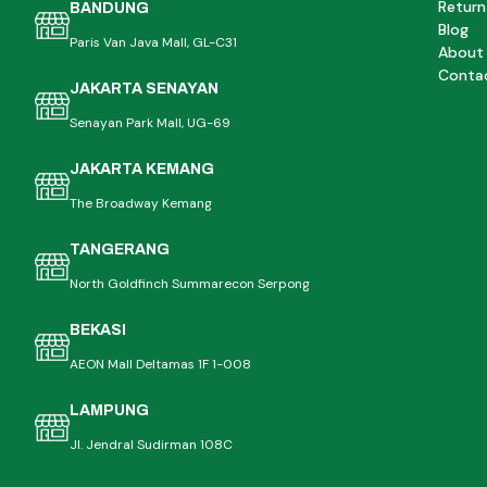
Return
BANDUNG
Blog
Paris Van Java Mall, GL-C31
About
Conta
JAKARTA SENAYAN
Senayan Park Mall, UG-69
JAKARTA KEMANG
The Broadway Kemang
TANGERANG
North Goldfinch Summarecon Serpong
BEKASI
AEON Mall Deltamas 1F 1-008
LAMPUNG
Jl. Jendral Sudirman 108C