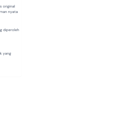
 original
aman nyata
ng diperoleh
m
uk yang