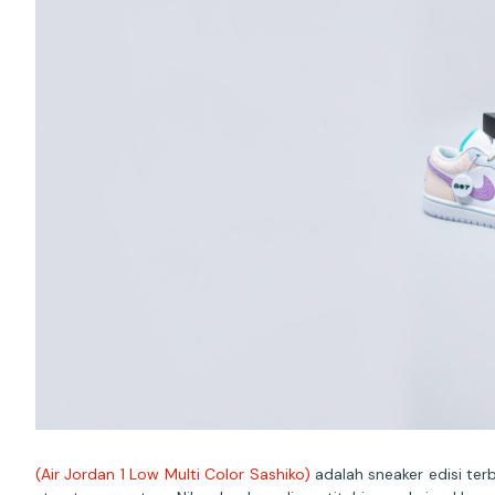
(Air Jordan 1 Low Multi Color Sashiko)
adalah sneaker edisi ter