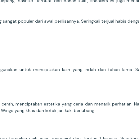
Jepang, Sashiko. Terbuat dari bahan kulit, sneakers ini juga men
angat populer dari awal perilisannya. Seringkali terjual habis den
i digunakan untuk menciptakan kain yang indah dan tahan lama. Sa
 cerah, menciptakan estetika yang ceria dan menarik perhatian. 
Wings yang khas dan kotak jari kaki berlubang.
n tampilan unik yang menonjol dari Jordan 1 lainnya. Sneakers 