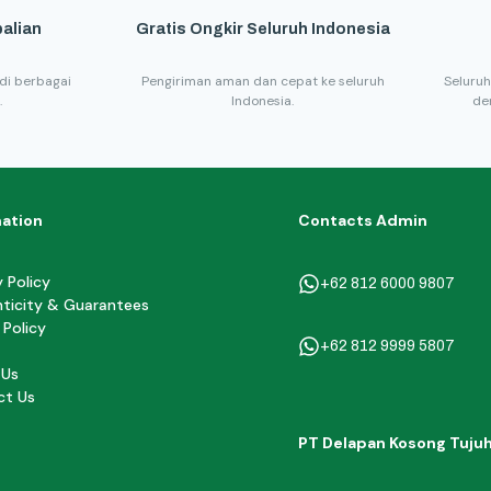
alian
Gratis Ongkir Seluruh Indonesia
di berbagai
Pengiriman aman dan cepat ke seluruh
Seluruh
.
Indonesia.
de
mation
Contacts Admin
y Policy
+62 812 6000 9807
ticity & Guarantees
 Policy
+62 812 9999 5807
 Us
ct Us
PT Delapan Kosong Tuju