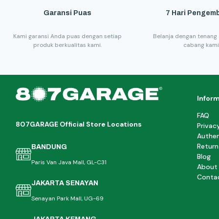
Garansi Puas
7 Hari Pengemb
Kami garansi Anda puas dengan setiap
Belanja dengan tenang 
produk berkualitas kami.
cabang kami
Infor
FAQ
807GARAGE Official Store Locations
Privac
Authen
Return
BANDUNG
Blog
Paris Van Java Mall, GL-C31
About
Conta
JAKARTA SENAYAN
Senayan Park Mall, UG-69