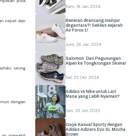
ampilkan pola
Kam, 18 Jan 2024
gan cepat dan
Beneran dirancang insinyur
dirgantara?! Sekilas sejarah
Air Force 1!
Jum, 26 Jan 2024
Salomon: Dari Pegunungan
Alpen ke Tongkrongan Skena!
shiko sering
Sel, 22 Okt 2024
Adidas vs Nike untuk Lari:
Mana yang Lebih Nyaman?
Namun dengan
Sen, 23 Jun 2025
Gaya Kasual Sporty dengan
Adidas Adizero Evo SL Mocha
Brown
ini mewakili