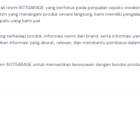
ail resmi 807GARAGE yang berfokus pada penjualan sepatu sneakers
 tim yang menangani produk secara langsung, kami memiliki pengal
atu yang kami jual.
ung terhadap produk, informasi resmi dari brand, serta informasi ya
ikan informasi yang akurat, relevan, dan membantu pembaca dala
eh tim 807GARAGE untuk memastikan kesesuaian dengan kondisi prod