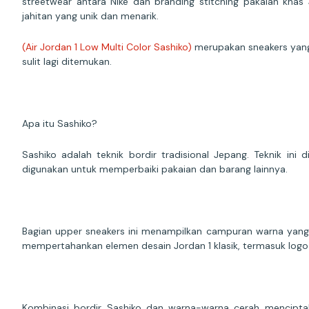
streetwear antara Nike dan branding stitching pakaian khas 
jahitan yang unik dan menarik.
(Air Jordan 1 Low Multi Color Sashiko)
merupakan sneakers yang s
sulit lagi ditemukan.
Apa itu Sashiko?
Sashiko adalah teknik bordir tradisional Jepang. Teknik in
digunakan untuk memperbaiki pakaian dan barang lainnya.
Bagian upper sneakers ini menampilkan campuran warna yang
mempertahankan elemen desain Jordan 1 klasik, termasuk logo 
Kombinasi bordir Sashiko dan warna-warna cerah menciptaka