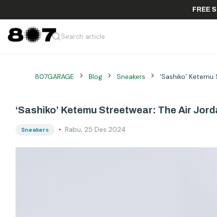
F
Search article
807GARAGE
Blog
Sneakers
‘Sashiko’ Ketemu 
‘Sashiko’ Ketemu Streetwear: The Air Jord
•
Rabu, 25 Des 2024
Sneakers