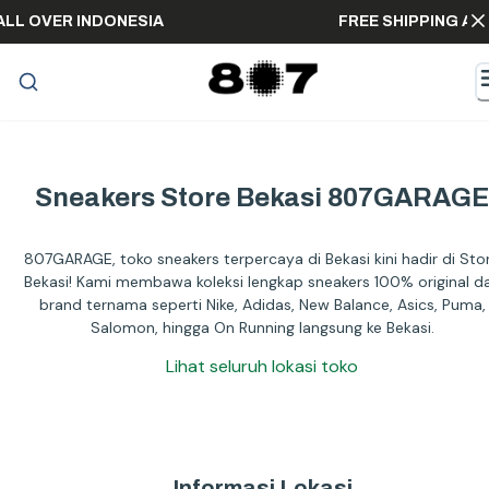
NG ALL OVER INDONESIA
FREE SHIPPING
Sneakers Store
Bekasi
807GARAGE
807GARAGE, toko sneakers terpercaya di
Bekasi
kini hadir di
Sto
Bekasi
! Kami membawa koleksi lengkap sneakers 100% original da
brand ternama seperti Nike, Adidas, New Balance, Asics, Puma,
Salomon, hingga On Running langsung ke
Bekasi
.
Lihat seluruh lokasi toko
Informasi Lokasi