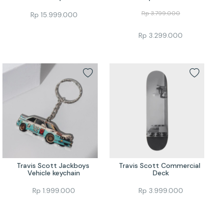
Rp
3.799.000
Rp
15.999.000
Rp
3.299.000
Travis Scott Jackboys 
Travis Scott Commercial 
Vehicle keychain
Deck
Rp
1.999.000
Rp
3.999.000