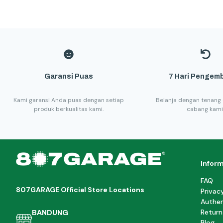
Garansi Puas
7 Hari Pengemb
Kami garansi Anda puas dengan setiap
Belanja dengan tenang 
produk berkualitas kami.
cabang kami
Infor
FAQ
807GARAGE Official Store Locations
Privac
Authen
Return
BANDUNG
Blog