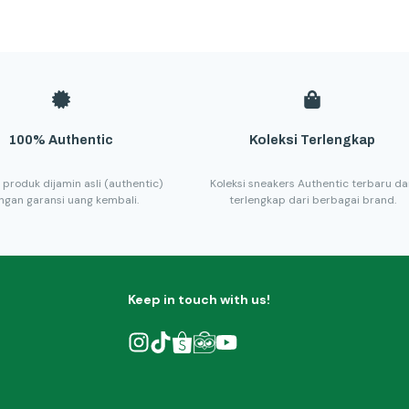
100% Authentic
Koleksi Terlengkap
 produk dijamin asli (authentic)
Koleksi sneakers Authentic terbaru d
ngan garansi uang kembali.
terlengkap dari berbagai brand.
Keep in touch with us!