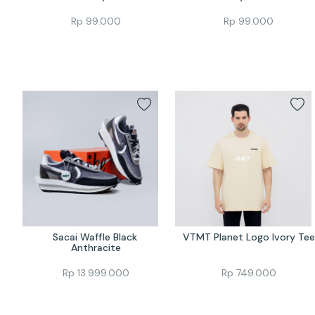
Rp
99.000
Rp
99.000
Sacai Waffle Black 
VTMT Planet Logo Ivory Tee
Anthracite
Rp
13.999.000
Rp
749.000