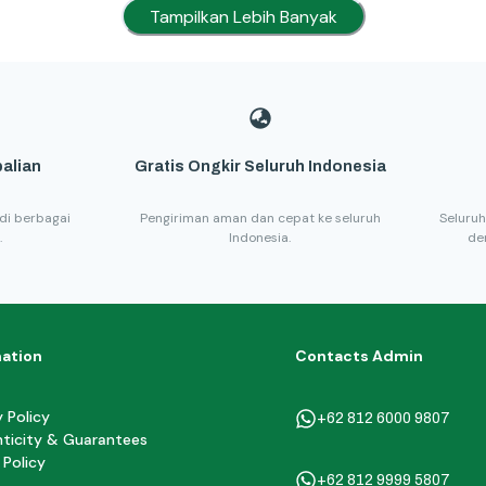
Tampilkan Lebih Banyak
alian
Gratis Ongkir Seluruh Indonesia
di berbagai
Pengiriman aman dan cepat ke seluruh
Seluruh
.
Indonesia.
de
mation
Contacts Admin
y Policy
+62 812 6000 9807
ticity & Guarantees
 Policy
+62 812 9999 5807