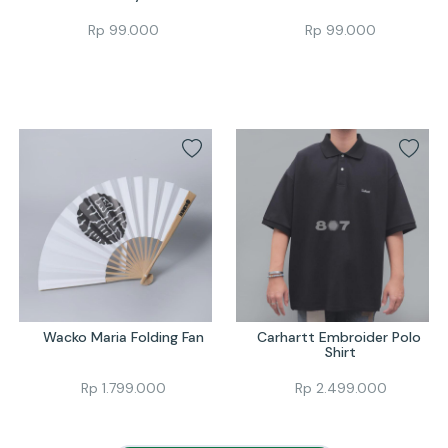
Rp
99.000
Rp
99.000
Wacko Maria Folding Fan
Carhartt Embroider Polo 
Shirt
Rp
1.799.000
Rp
2.499.000