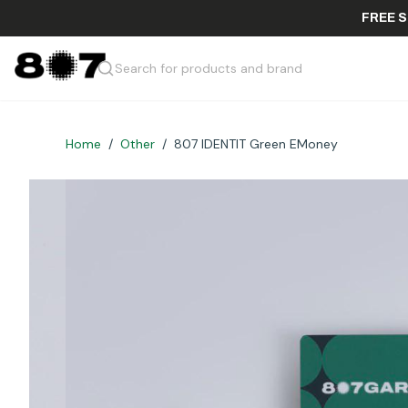
FR
Search for products and brand
Home
/
Other
/
807 IDENTIT Green EMoney