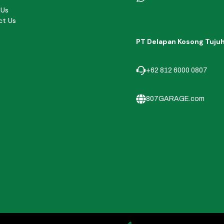
 Us
ct Us
PT Delapan Kosong Tuju
+62 812 6000 0807
807GARAGE.com