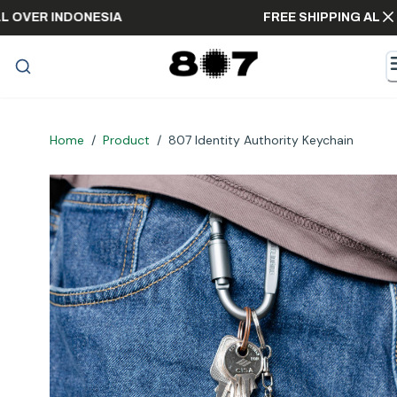
 ALL OVER INDONESIA
FREE SHIPPING A
Home
/
Product
/
807 Identity Authority Keychain