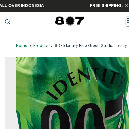
NG ALL OVER INDONESIA
FREE SHIPPING
Home
/
Product
/
807 Identity Blue Green Studio Jersey