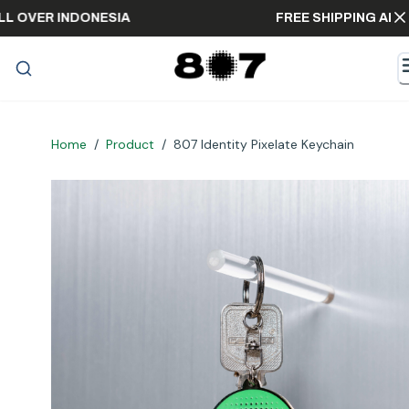
G ALL OVER INDONESIA
FREE SHIPPING 
Home
/
Product
/
807 Identity Pixelate Keychain