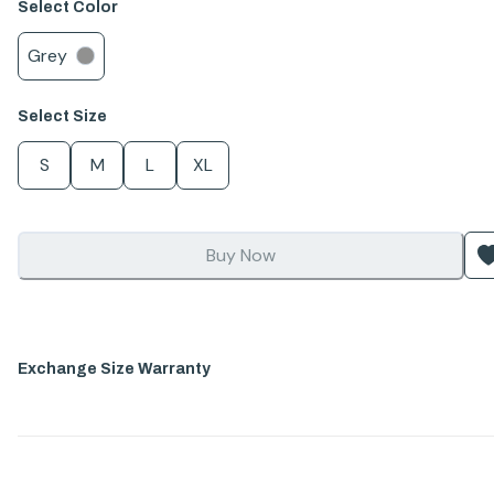
Select
Color
Grey
Select
Size
S
M
L
XL
Buy Now
Exchange Size Warranty