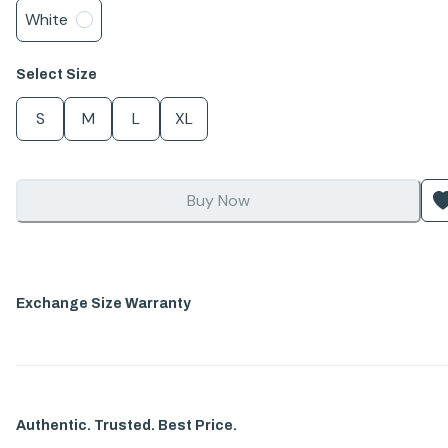
White
Select
Size
S
M
L
XL
Buy Now
Exchange Size Warranty
Authentic. Trusted. Best Price.