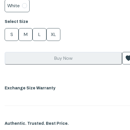
White
Select
Size
S
M
L
XL
Buy Now
Exchange Size Warranty
Authentic. Trusted. Best Price.