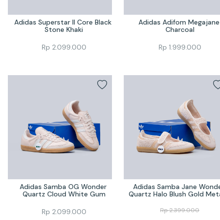
Adidas Superstar II Core Black 
Adidas Adifom Megajane 
Stone Khaki
Charcoal
Rp
2.099.000
Rp
1.999.000
Adidas Samba OG Wonder 
Adidas Samba Jane Wonde
Quartz Cloud White Gum
Quartz Halo Blush Gold Meta
Rp
2.399.000
Rp
2.099.000