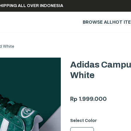
REE SHIPPING ALL OVER INDONESIA
BROWSE ALL
HOT IT
d White
Adidas Campus
White
Rp
1.999.000
Select
Color