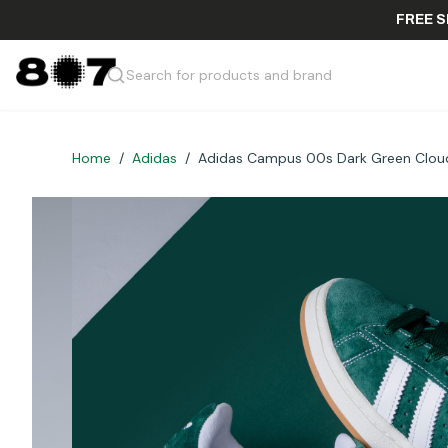
F
Search for products and brand
Home
/
Adidas
/
Adidas Campus 00s Dark Green Clou