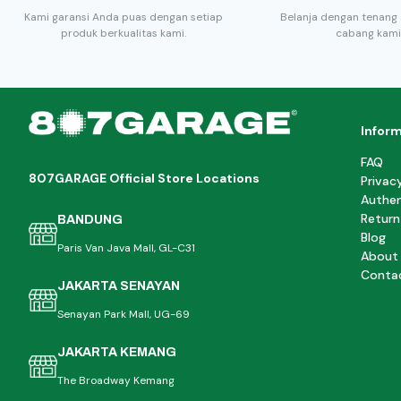
Kami garansi Anda puas dengan setiap
Belanja dengan tenang 
produk berkualitas kami.
cabang kami
Infor
FAQ
807GARAGE Official Store Locations
Privac
Authen
Return
BANDUNG
Blog
Paris Van Java Mall, GL-C31
About
Conta
JAKARTA SENAYAN
Senayan Park Mall, UG-69
JAKARTA KEMANG
The Broadway Kemang