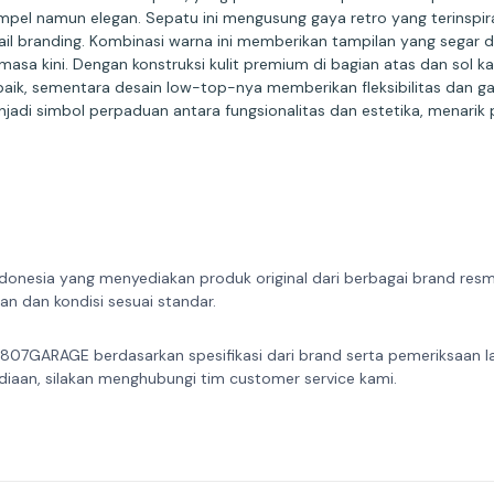
mpel namun elegan. Sepatu ini mengusung gaya retro yang terinspi
il branding. Kombinasi warna ini memberikan tampilan yang segar 
asa kini. Dengan konstruksi kulit premium di bagian atas dan sol 
k, sementara desain low-top-nya memberikan fleksibilitas dan g
di simbol perpaduan antara fungsionalitas dan estetika, menarik p
donesia yang menyediakan produk original dari berbagai brand resmi 
n dan kondisi sesuai standar.
 807GARAGE berdasarkan spesifikasi dari brand serta pemeriksaan l
diaan, silakan menghubungi tim customer service kami.