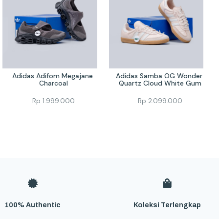
Adidas Adifom Megajane 
Adidas Samba OG Wonder 
Charcoal
Quartz Cloud White Gum
Rp
1.999.000
Rp
2.099.000
100% Authentic
Koleksi Terlengkap