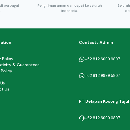
di berbagai
Pengiriman aman dan cepat ke seluruh
Seluruh
.
Indonesia.
de
mation
Contacts Admin
y Policy
+62 812 6000 9807
ticity & Guarantees
 Policy
+62 812 9999 5807
 Us
ct Us
PT Delapan Kosong Tuju
+62 812 6000 0807