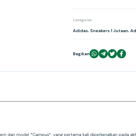
Categories
,
,
Adidas
Sneakers 1 Jutaan
Ad
Bagikan
rn dari model *Campus*, yang pertama kali diperkenalkan pada ak