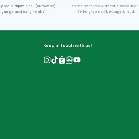
 produk dijamin asli (authentic)
Koleksi sneakers Authentic terbaru d
ngan garansi uang kembali.
terlengkap dari berbagai brand.
Keep in touch with us!
h