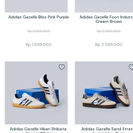
Adidas Gazelle Bliss Pink Purple
Adidas Gazelle Foot Industr
Cream Brown
Rp
2.199.000
Rp
2.999.000
Rp
1.899.000
Rp
2.599.000
Adidas Gazelle Hikari Shibata 
Adidas Gazelle Sand Strata