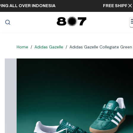
SHIPPING ALL OVER INDONESIA
FREE SH
Home
/
Adidas Gazelle
/
Adidas Gazelle Collegiate Gree