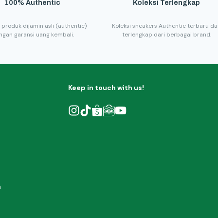
100% Authentic
Koleksi Terlengkap
 produk dijamin asli (authentic)
Koleksi sneakers Authentic terbaru d
ngan garansi uang kembali.
terlengkap dari berbagai brand.
Keep in touch with us!
h