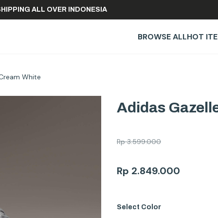
FREE SHIPPING ALL OVER INDONESIA
BROWSE ALL
HOT IT
a Cream White
Adidas Gazell
Rp
3.599.000
Rp
2.849.000
Select
Color