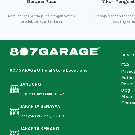
Garansi Puas
7 Hari Pengemb
Kami garansi Anda puas dengan setiap
Belanja dengan tenang 
produk berkualitas kami.
cabang kami
Infor
FAQ
807GARAGE Official Store Locations
Privac
Authen
Return
BANDUNG
Blog
Paris Van Java Mall, GL-C31
About
Conta
JAKARTA SENAYAN
Senayan Park Mall, UG-69
JAKARTA KEMANG