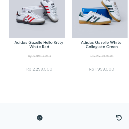
Adidas Gazelle Hello Kitty 
Adidas Gazelle White 
White Red
Collegiate Green
Rp
2.399.000
Rp
2.299.000
Rp
2.299.000
Rp
1.999.000