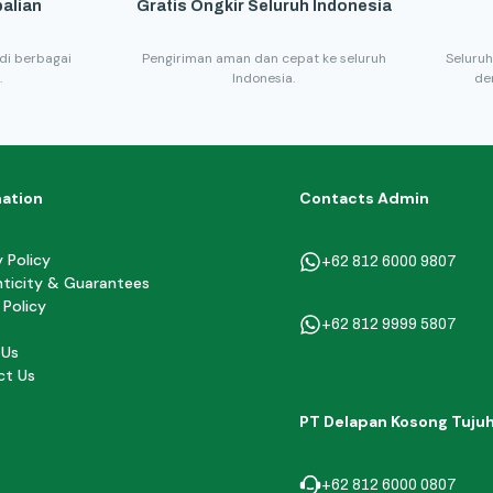
alian
Gratis Ongkir Seluruh Indonesia
di berbagai
Pengiriman aman dan cepat ke seluruh
Seluruh
.
Indonesia.
de
mation
Contacts Admin
y Policy
+62 812 6000 9807
ticity & Guarantees
 Policy
+62 812 9999 5807
 Us
ct Us
PT Delapan Kosong Tuju
+62 812 6000 0807