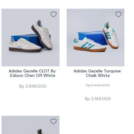
Adidas Gazelle CLOT By 
Adidas Gazelle Turqoise 
Edison Chen Off White
Chalk White
Rp
2.499.000
Rp
2.699.000
Rp
2.149.000