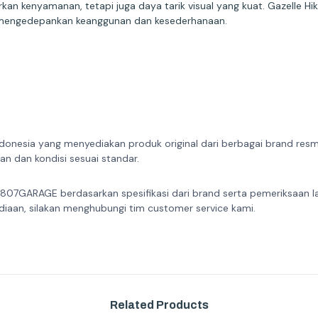
n kenyamanan, tetapi juga daya tarik visual yang kuat. Gazelle H
 mengedepankan keanggunan dan kesederhanaan.
donesia yang menyediakan produk original dari berbagai brand resmi 
n dan kondisi sesuai standar.
 807GARAGE berdasarkan spesifikasi dari brand serta pemeriksaan l
diaan, silakan menghubungi tim customer service kami.
Related Products