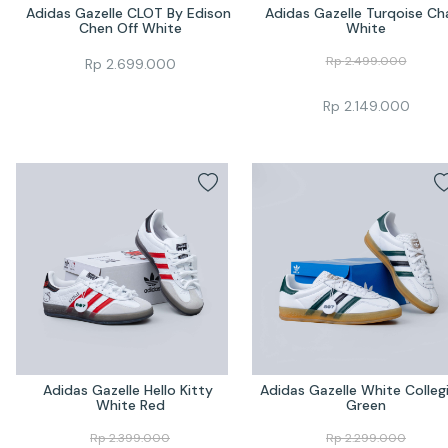
Adidas Gazelle CLOT By Edison 
Adidas Gazelle Turqoise Cha
Chen Off White
White
Rp
2.499.000
Rp
2.699.000
Rp
2.149.000
Adidas Gazelle Hello Kitty 
Adidas Gazelle White Collegi
White Red
Green
Rp
2.399.000
Rp
2.299.000