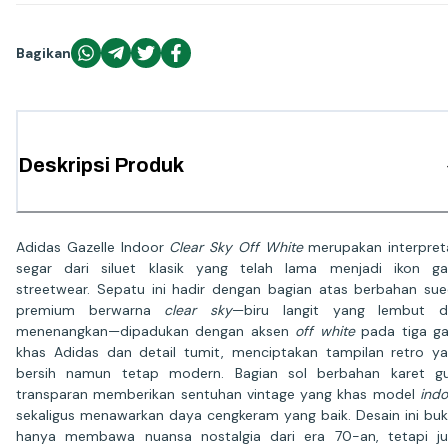
Bagikan
Deskripsi Produk
Adidas Gazelle Indoor
Clear Sky Off White
merupakan interpret
segar dari siluet klasik yang telah lama menjadi ikon g
streetwear. Sepatu ini hadir dengan bagian atas berbahan su
premium berwarna
clear sky
—biru langit yang lembut d
menenangkan—dipadukan dengan aksen
off white
pada tiga ga
khas Adidas dan detail tumit, menciptakan tampilan retro y
bersih namun tetap modern. Bagian sol berbahan karet g
transparan memberikan sentuhan vintage yang khas model
indo
sekaligus menawarkan daya cengkeram yang baik. Desain ini bu
hanya membawa nuansa nostalgia dari era 70-an, tetapi j