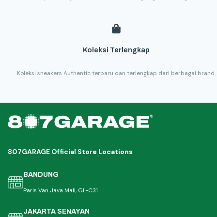
Koleksi Terlengkap
Koleksi sneakers Authentic terbaru dan terlengkap dari berbagai brand.
807GARAGE Official Store Locations
BANDUNG
Paris Van Java Mall, GL-C31
JAKARTA SENAYAN