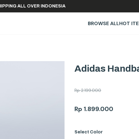
EE SHIPPING ALL OVER INDONESIA
BROWSE ALL
HOT IT
Adidas Handba
Rp
2.199.000
Rp
1.899.000
Select
Color