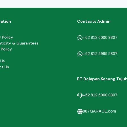
mation
Contacts Admin
y Policy
+62 812 6000 9807
ticity & Guarantees
 Policy
+62 812 9999 5807
 Us
ct Us
PT Delapan Kosong Tuju
+62 812 6000 0807
807GARAGE.com