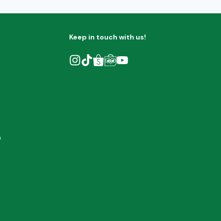
Keep in touch with us!
h