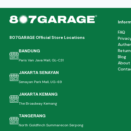
Infor
FAQ
807GARAGE Official Store Locations
Privac
Authen
Return
BANDUNG
Blog
Paris Van Java Mall, GL-C31
About
Conta
JAKARTA SENAYAN
Senayan Park Mall, UG-69
JAKARTA KEMANG
The Broadway Kemang
TANGERANG
North Goldfinch Summarecon Serpong