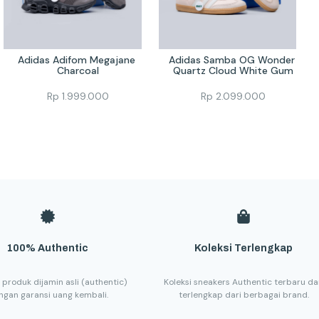
Adidas Adifom Megajane 
Adidas Samba OG Wonder 
Charcoal
Quartz Cloud White Gum
Rp
1.999.000
Rp
2.099.000
100% Authentic
Koleksi Terlengkap
 produk dijamin asli (authentic)
Koleksi sneakers Authentic terbaru d
ngan garansi uang kembali.
terlengkap dari berbagai brand.