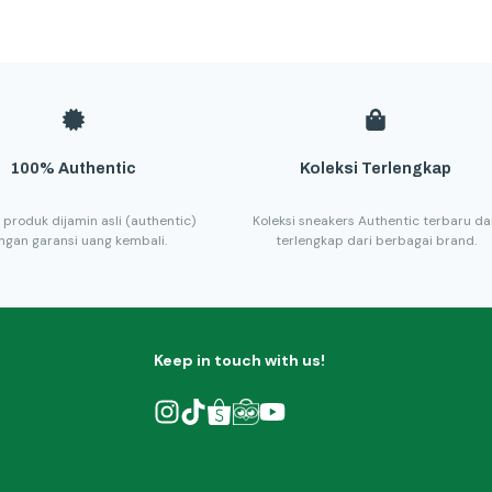
100% Authentic
Koleksi Terlengkap
 produk dijamin asli (authentic)
Koleksi sneakers Authentic terbaru d
ngan garansi uang kembali.
terlengkap dari berbagai brand.
Keep in touch with us!