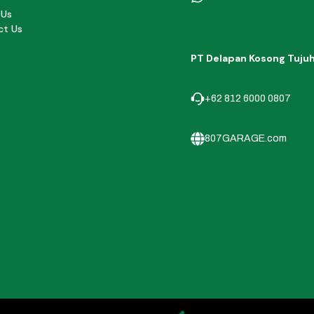
 Us
ct Us
PT Delapan Kosong Tuju
+62 812 6000 0807
807GARAGE.com