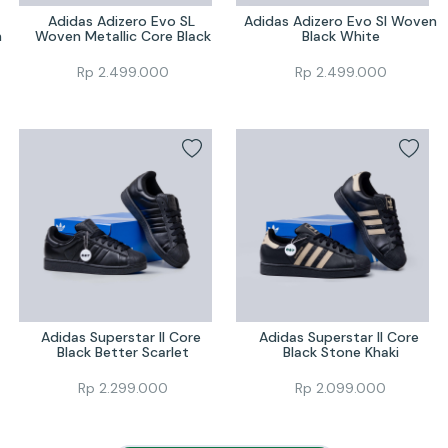
Adidas Adizero Evo SL 
Adidas Adizero Evo Sl Woven 
n
Woven Metallic Core Black
Black White
Rp
2.499.000
Rp
2.499.000
Adidas Superstar II Core 
Adidas Superstar II Core 
Black Better Scarlet
Black Stone Khaki
Rp
2.299.000
Rp
2.099.000