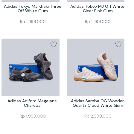
Adidas Tokyo MJ Khaki Three 
Adidas Tokyo MJ Off White 
Off White Gum
Clear Pink Gum
Rp
2.199.000
Rp
2.199.000
Adidas Adifom Megajane 
Adidas Samba OG Wonder 
Charcoal
Quartz Cloud White Gum
Rp
1.999.000
Rp
2.099.000