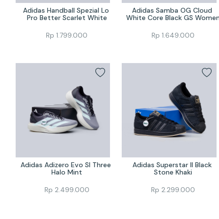
Adidas Handball Spezial Lo 
Adidas Samba OG Cloud 
Pro Better Scarlet White
White Core Black GS Wome
Rp
1.799.000
Rp
1.649.000
Adidas Adizero Evo Sl Three 
Adidas Superstar II Black 
Halo Mint
Stone Khaki
Rp
2.499.000
Rp
2.299.000