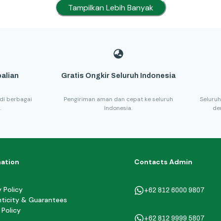
Tampilkan Lebih Banyak
alian
Gratis Ongkir Seluruh Indonesia
di berbagai
Pengiriman aman dan cepat ke seluruh
Seluruh
.
Indonesia.
de
mation
Contacts Admin
y Policy
+62 812 6000 9807
ticity & Guarantees
 Policy
+62 812 9999 5807