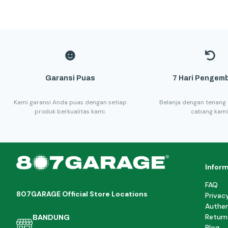
Garansi Puas
7 Hari Pengemb
Kami garansi Anda puas dengan setiap
Belanja dengan tenang 
produk berkualitas kami.
cabang kami
Infor
FAQ
807GARAGE Official Store Locations
Privac
Authen
Return
BANDUNG
Blog