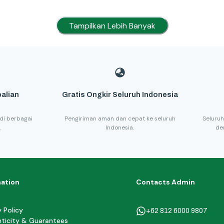
Tampilkan Lebih Banyak
alian
Gratis Ongkir Seluruh Indonesia
di berbagai
Pengiriman aman dan cepat ke seluruh
Seluruh
.
Indonesia.
de
mation
Contacts Admin
y Policy
+62 812 6000 9807
ticity & Guarantees