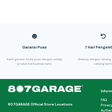
Garansi Puas
7 Hari Pengemb
Kami garansi Anda puas dengan setiap
Belanja dengan tenang 
produk berkualitas kami.
cabang kami
Infor
FAQ
807GARAGE Official Store Locations
Privac
Authen