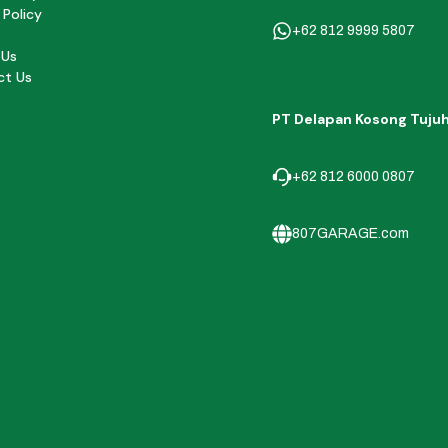
 Policy
+62 812 9999 5807
 Us
ct Us
PT Delapan Kosong Tuju
+62 812 6000 0807
807GARAGE.com