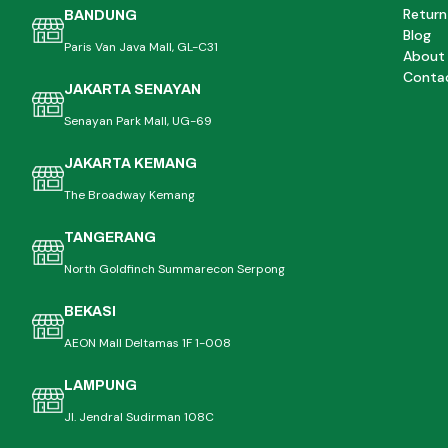
Return
BANDUNG
Blog
Paris Van Java Mall, GL-C31
About
Conta
JAKARTA SENAYAN
Senayan Park Mall, UG-69
JAKARTA KEMANG
The Broadway Kemang
TANGERANG
North Goldfinch Summarecon Serpong
BEKASI
AEON Mall Deltamas 1F 1-008
LAMPUNG
Jl. Jendral Sudirman 108C