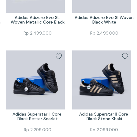
Adidas Adizero Evo SL 
Adidas Adizero Evo Sl Woven 
n
Woven Metallic Core Black
Black White
Rp
2.499.000
Rp
2.499.000
Adidas Superstar II Core 
Adidas Superstar II Core 
Black Better Scarlet
Black Stone Khaki
Rp
2.299.000
Rp
2.099.000