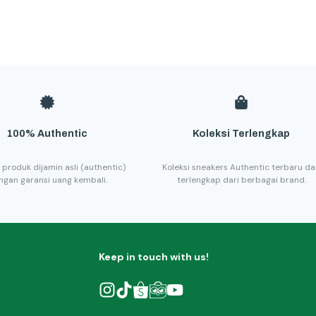
100% Authentic
Koleksi Terlengkap
 produk dijamin asli (authentic)
Koleksi sneakers Authentic terbaru d
ngan garansi uang kembali.
terlengkap dari berbagai brand.
Keep in touch with us!