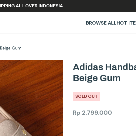
REE SHIPPING ALL OVER INDONESIA
BROWSE ALL
HOT IT
c Beige Gum
Adidas Handba
Beige Gum
SOLD OUT
Rp
2.799.000