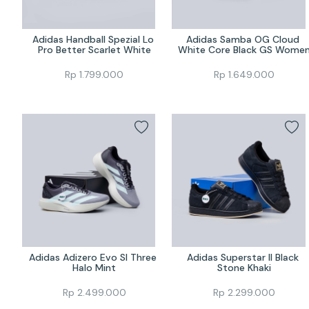
Adidas Handball Spezial Lo 
Adidas Samba OG Cloud 
Pro Better Scarlet White
White Core Black GS Wome
Rp
1.799.000
Rp
1.649.000
Adidas Adizero Evo Sl Three 
Adidas Superstar II Black 
Halo Mint
Stone Khaki
Rp
2.499.000
Rp
2.299.000