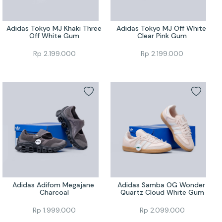
Adidas Tokyo MJ Khaki Three 
Adidas Tokyo MJ Off White 
Off White Gum
Clear Pink Gum
Rp
2.199.000
Rp
2.199.000
Adidas Adifom Megajane 
Adidas Samba OG Wonder 
Charcoal
Quartz Cloud White Gum
Rp
1.999.000
Rp
2.099.000