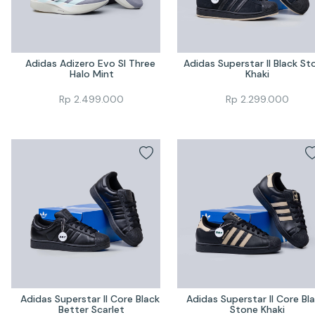
Adidas Adizero Evo Sl Three 
Adidas Superstar II Black Sto
Halo Mint
Khaki
Rp
2.499.000
Rp
2.299.000
Adidas Superstar II Core Black 
Adidas Superstar II Core Bla
Better Scarlet
Stone Khaki