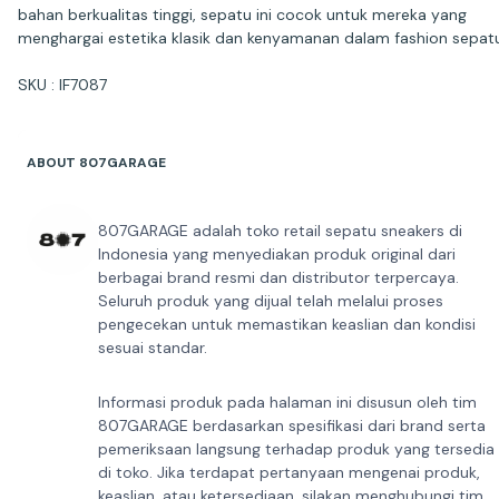
bahan berkualitas tinggi, sepatu ini cocok untuk mereka yang
menghargai estetika klasik dan kenyamanan dalam fashion sepat
SKU : IF7087
ABOUT 807GARAGE
807GARAGE adalah toko retail sepatu sneakers di
Indonesia yang menyediakan produk original dari
berbagai brand resmi dan distributor terpercaya.
Seluruh produk yang dijual telah melalui proses
pengecekan untuk memastikan keaslian dan kondisi
sesuai standar.
Informasi produk pada halaman ini disusun oleh tim
807GARAGE berdasarkan spesifikasi dari brand serta
pemeriksaan langsung terhadap produk yang tersedia
di toko. Jika terdapat pertanyaan mengenai produk,
keaslian, atau ketersediaan, silakan menghubungi tim