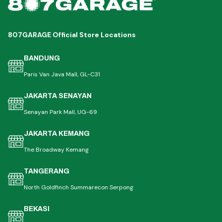
807GARAGE Official Store Locations
BANDUNG
Paris Van Java Mall, GL-C31
JAKARTA SENAYAN
Senayan Park Mall, UG-69
JAKARTA KEMANG
The Broadway Kemang
TANGERANG
North Goldfinch Summarecon Serpong
BEKASI