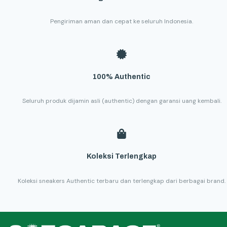
Pengiriman aman dan cepat ke seluruh Indonesia.
100% Authentic
Seluruh produk dijamin asli (authentic) dengan garansi uang kembali.
Koleksi Terlengkap
Koleksi sneakers Authentic terbaru dan terlengkap dari berbagai brand.