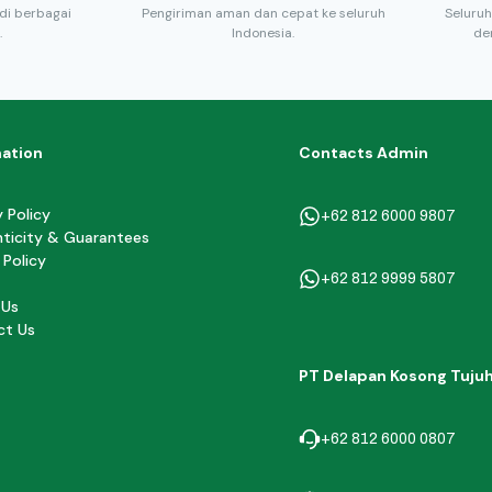
di berbagai
Pengiriman aman dan cepat ke seluruh
Seluruh
.
Indonesia.
de
mation
Contacts Admin
y Policy
+62 812 6000 9807
ticity & Guarantees
 Policy
+62 812 9999 5807
 Us
ct Us
PT Delapan Kosong Tuju
+62 812 6000 0807