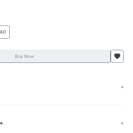
40
Buy Now
+
+
e.