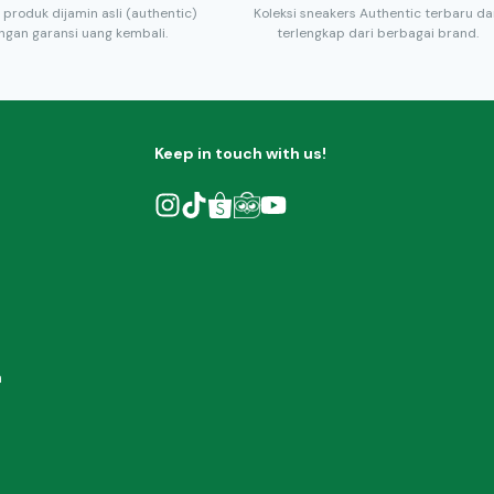
 produk dijamin asli (authentic)
Koleksi sneakers Authentic terbaru d
ngan garansi uang kembali.
terlengkap dari berbagai brand.
Keep in touch with us!
h