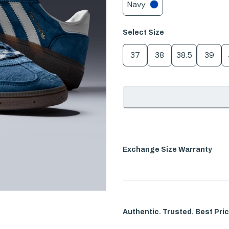
Navy
Select
Size
37
38
38.5
39
Exchange Size Warranty
Authentic. Trusted. Best Pric