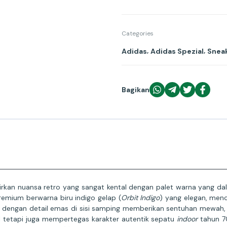
Categories
,
,
Adidas
Adidas Spezial
Sneak
Bagikan
rkan nuansa retro yang sangat kental dengan palet warna yang dala
emium berwarna biru indigo gelap (
Orbit Indigo
) yang elegan, men
etak dengan detail emas di sisi samping memberikan sentuhan mewah
 tetapi juga mempertegas karakter autentik sepatu
indoor
tahun 70