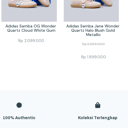
Adidas Samba OG Wonder 
Adidas Samba Jane Wonder 
Quartz Cloud White Gum
Quartz Halo Blush Gold 
Metallic
Rp
2.099.000
Rp
2.399.000
Rp
1.899.000
100% Authentic
Koleksi Terlengkap