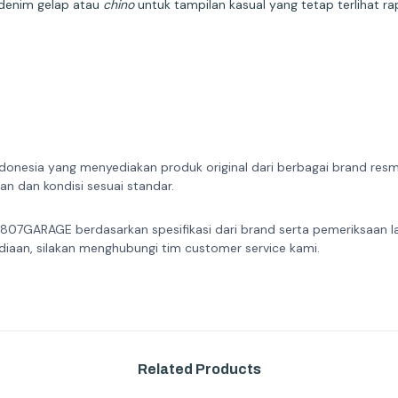
 denim gelap atau
chino
untuk tampilan kasual yang tetap terlihat rap
donesia yang menyediakan produk original dari berbagai brand resmi 
n dan kondisi sesuai standar.
 807GARAGE berdasarkan spesifikasi dari brand serta pemeriksaan l
diaan, silakan menghubungi tim customer service kami.
Related Products