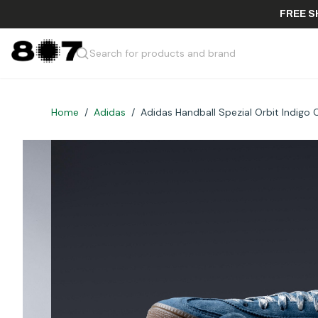
F
Search for products and brand
Home
/
Adidas
/
Adidas Handball Spezial Orbit Indigo