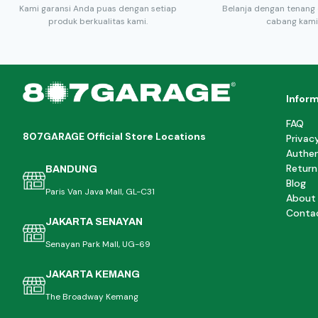
Kami garansi Anda puas dengan setiap
Belanja dengan tenang 
produk berkualitas kami.
cabang kami
Infor
FAQ
807GARAGE Official Store Locations
Privac
Authen
Return
BANDUNG
Blog
Paris Van Java Mall, GL-C31
About
Conta
JAKARTA SENAYAN
Senayan Park Mall, UG-69
JAKARTA KEMANG
The Broadway Kemang