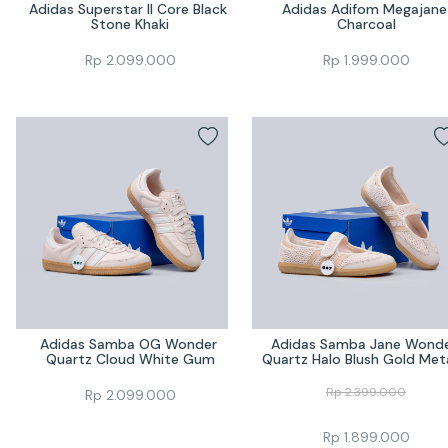
Adidas Superstar II Core Black 
Adidas Adifom Megajane 
Stone Khaki
Charcoal
Rp
2.099.000
Rp
1.999.000
Adidas Samba OG Wonder 
Adidas Samba Jane Wonde
Quartz Cloud White Gum
Quartz Halo Blush Gold Meta
Rp
2.399.000
Rp
2.099.000
Rp
1.899.000