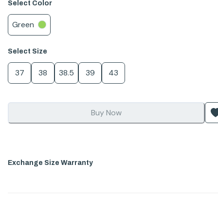
Select
Color
Green
Select
Size
37
38
38.5
39
43
Buy Now
Exchange Size Warranty