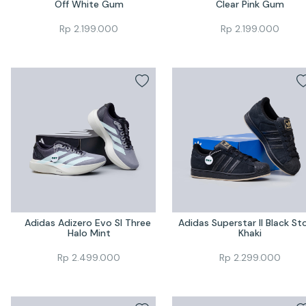
Off White Gum
Clear Pink Gum
Rp
2.199.000
Rp
2.199.000
Adidas Adizero Evo Sl Three 
Adidas Superstar II Black Sto
Halo Mint
Khaki
Rp
2.499.000
Rp
2.299.000