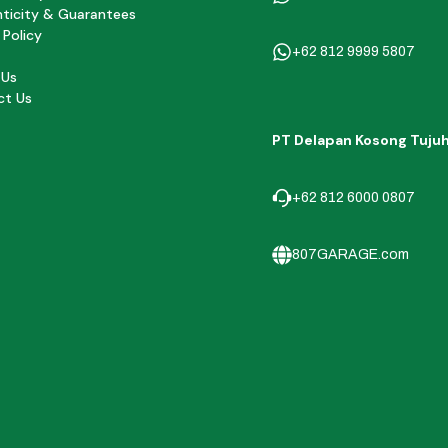
ticity & Guarantees
 Policy
+62 812 9999 5807
 Us
ct Us
PT Delapan Kosong Tuju
+62 812 6000 0807
807GARAGE.com