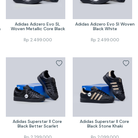
Adidas Adizero Evo SL 
Adidas Adizero Evo Sl Woven 
n
Woven Metallic Core Black
Black White
Rp
2.499.000
Rp
2.499.000
Adidas Superstar II Core 
Adidas Superstar II Core 
Black Better Scarlet
Black Stone Khaki
Rp
2.299.000
Rp
2.099.000