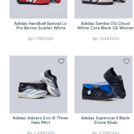
Adidas Handball Spezial Lo 
Adidas Samba OG Cloud 
Pro Better Scarlet White
White Core Black GS Wome
Rp
1.799.000
Rp
1.649.000
Adidas Adizero Evo Sl Three 
Adidas Superstar II Black 
Halo Mint
Stone Khaki
Rp
2.499.000
Rp
2.299.000