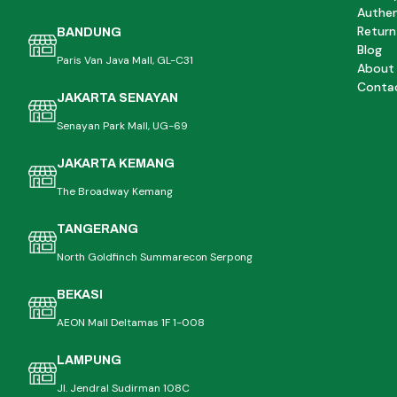
Authen
Return
BANDUNG
Blog
Paris Van Java Mall, GL-C31
About
Conta
JAKARTA SENAYAN
Senayan Park Mall, UG-69
JAKARTA KEMANG
The Broadway Kemang
TANGERANG
North Goldfinch Summarecon Serpong
BEKASI
AEON Mall Deltamas 1F 1-008
LAMPUNG
Jl. Jendral Sudirman 108C