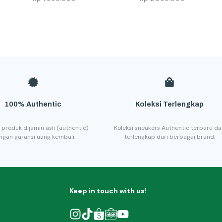
100% Authentic
Koleksi Terlengkap
 produk dijamin asli (authentic)
Koleksi sneakers Authentic terbaru d
ngan garansi uang kembali.
terlengkap dari berbagai brand.
Keep in touch with us!