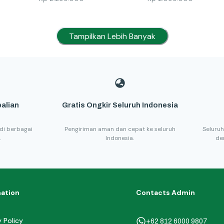
Tampilkan Lebih Banyak
alian
Gratis Ongkir Seluruh Indonesia
di berbagai
Pengiriman aman dan cepat ke seluruh
Seluruh
.
Indonesia.
de
mation
Contacts Admin
y Policy
+62 812 6000 9807