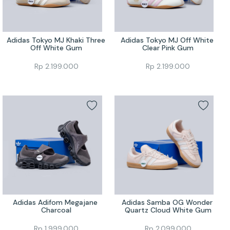
Adidas Tokyo MJ Khaki Three 
Adidas Tokyo MJ Off White 
Off White Gum
Clear Pink Gum
Rp
2.199.000
Rp
2.199.000
Adidas Adifom Megajane 
Adidas Samba OG Wonder 
Charcoal
Quartz Cloud White Gum
Rp
1.999.000
Rp
2.099.000