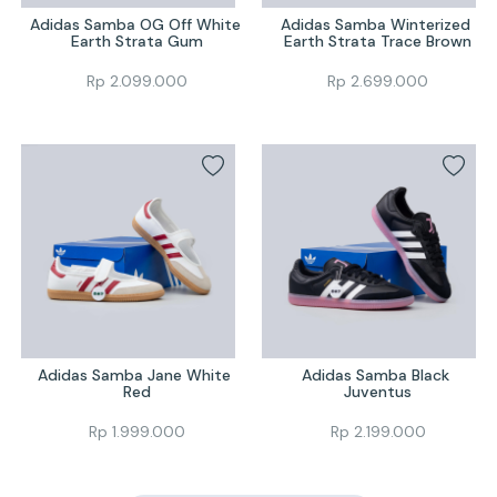
Adidas Samba OG Off White 
Adidas Samba Winterized 
Earth Strata Gum
Earth Strata Trace Brown
Rp
2.099.000
Rp
2.699.000
Adidas Samba Jane White 
Adidas Samba Black 
Red
Juventus
Rp
1.999.000
Rp
2.199.000