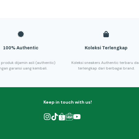
100% Authentic
Koleksi Terlengkap
 produk dijamin asli (authentic)
Koleksi sneakers Authentic terbaru d
ngan garansi uang kembali.
terlengkap dari berbagai brand.
Keep in touch with us!