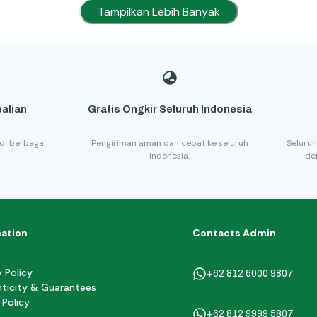
Tampilkan Lebih Banyak
alian
Gratis Ongkir Seluruh Indonesia
di berbagai
Pengiriman aman dan cepat ke seluruh
Seluruh
.
Indonesia.
de
mation
Contacts Admin
y Policy
+62 812 6000 9807
ticity & Guarantees
 Policy
+62 812 9999 5807