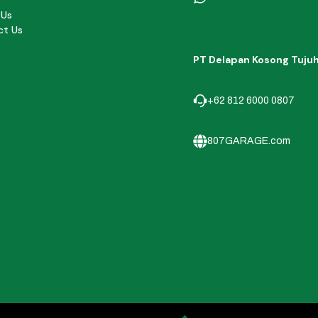
 Us
ct Us
PT Delapan Kosong Tuju
+62 812 6000 0807
807GARAGE.com