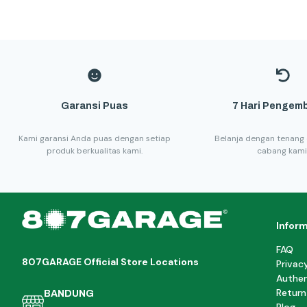
Garansi Puas
7 Hari Pengemb
Kami garansi Anda puas dengan setiap
Belanja dengan tenang 
produk berkualitas kami.
cabang kami
Infor
FAQ
807GARAGE Official Store Locations
Privac
Authen
Return
BANDUNG