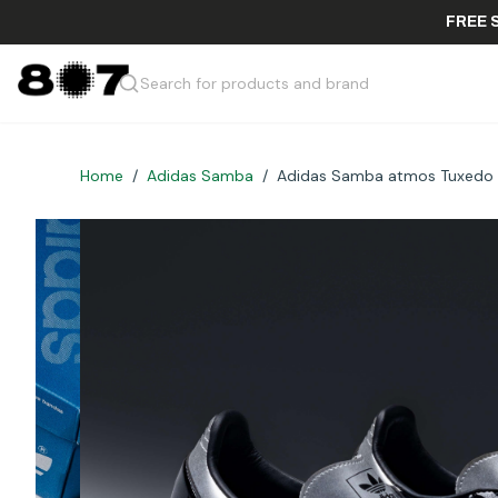
F
Search for products and brand
Home
/
Adidas Samba
/
Adidas Samba atmos Tuxedo B