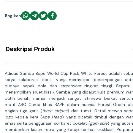
Bagikan
Deskripsi Produk
Adidas Samba Bape World Cup Pack White Forest adalah seb
karya kolaborasi ikonis yang merayakan persimpangan ant
budaya sepak bola dan
streetwear
tingkat tinggi. Sepatu 
menampilkan siluet klasik Samba yang dibalut kulit premium wa
putih bersih, namun menjadi sangat istimewa berkat sentu
motif ABC Camo khas BAPE dalam nuansa Forest Green pa
bagian tiga garis (
three stripes
) dan tumit. Detail mewah sepe
logo kepala kera (
Ape Head
) yang dicetak timbul dengan wa
emas serta penggunaan sol karet cokelat (
gum sole
) yang auten
memberikan kesan retro yang tetap terlihat eksklusif. Perpad