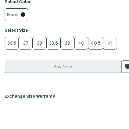
Select
Color
Black
Select
Size
36.5
37
38
38.5
39
40
40.5
41
Buy Now
Exchange Size Warranty