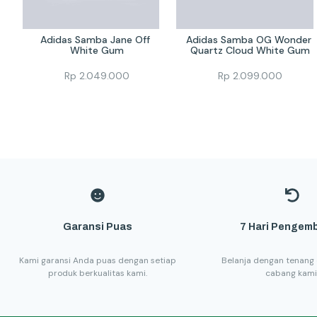
Adidas Samba Jane Off 
Adidas Samba OG Wonder 
White Gum
Quartz Cloud White Gum
Rp
2.049.000
Rp
2.099.000
Garansi Puas
7 Hari Pengemb
Kami garansi Anda puas dengan setiap
Belanja dengan tenang 
produk berkualitas kami.
cabang kami