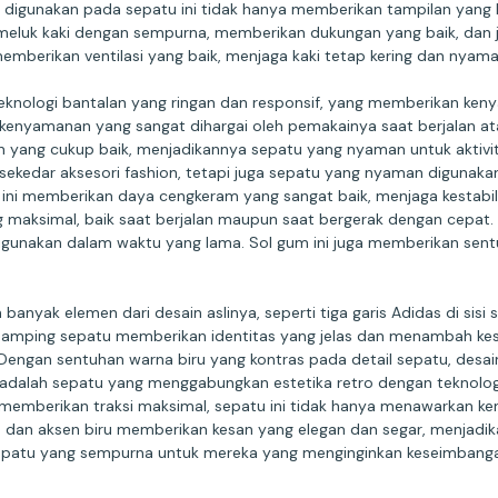
igunakan pada sepatu ini tidak hanya memberikan tampilan yang h
memeluk kaki dengan sempurna, memberikan dukungan yang baik, dan
mberikan ventilasi yang baik, menjaga kaki tetap kering dan nya
knologi bantalan yang ringan dan responsif, yang memberikan ken
yamanan yang sangat dihargai oleh pemakainya saat berjalan atau 
yang cukup baik, menjadikannya sepatu yang nyaman untuk aktivita
 sekedar aksesori fashion, tetapi juga sepatu yang nyaman digunakan
ini memberikan daya cengkeram yang sangat baik, menjaga kestabilan
ang maksimal, baik saat berjalan maupun saat bergerak dengan cepat
igunakan dalam waktu yang lama. Sol gum ini juga memberikan sentu
ak elemen dari desain aslinya, seperti tiga garis Adidas di sisi 
 samping sepatu memberikan identitas yang jelas dan menambah kesa
 Dengan sentuhan warna biru yang kontras pada detail sepatu, desain
m adalah sepatu yang menggabungkan estetika retro dengan teknol
g memberikan traksi maksimal, sepatu ini tidak hanya menawarkan k
h dan aksen biru memberikan kesan yang elegan dan segar, menjadi
epatu yang sempurna untuk mereka yang menginginkan keseimbanga