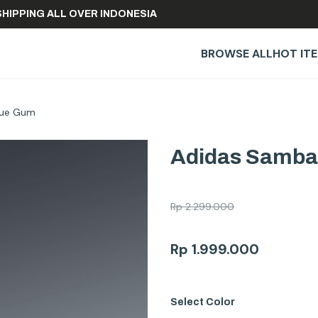
FREE SHIPPING ALL OVER INDONESIA
BROWSE ALL
HOT IT
lue Gum
Adidas Samba
Rp
2.299.000
Rp
1.999.000
Select
Color