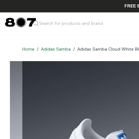
Search for products and brand
Home
/
Adidas Samba
/
Adidas Samba Cloud White B