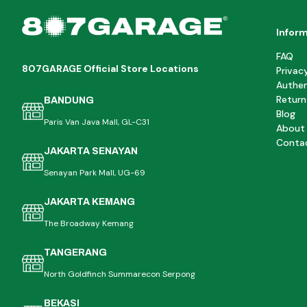
Infor
FAQ
807GARAGE Official Store Locations
Privac
Authen
Return
BANDUNG
Blog
Paris Van Java Mall, GL-C31
About
Conta
JAKARTA SENAYAN
Senayan Park Mall, UG-69
JAKARTA KEMANG
The Broadway Kemang
TANGERANG
North Goldfinch Summarecon Serpong
BEKASI