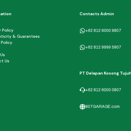
mation
Contacts Admin
y Policy
+62 812 6000 9807
ticity & Guarantees
 Policy
+62 812 9999 5807
 Us
ct Us
PT Delapan Kosong Tuju
+62 812 6000 0807
807GARAGE.com