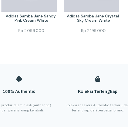
Adidas Samba Jane Sandy 
Adidas Samba Jane Crystal 
Pink Cream White
Sky Cream White
Rp
2.099.000
Rp
2.199.000
100% Authentic
Koleksi Terlengkap
 produk dijamin asli (authentic)
Koleksi sneakers Authentic terbaru d
ngan garansi uang kembali.
terlengkap dari berbagai brand.