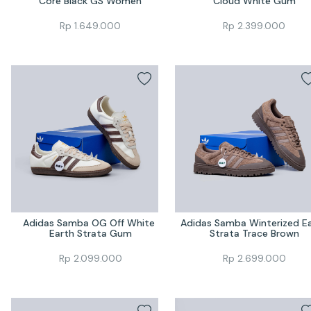
Core Black GS Women
Cloud White Gum
Rp
1.649.000
Rp
2.399.000
Adidas Samba OG Off White 
Adidas Samba Winterized Ea
Earth Strata Gum
Strata Trace Brown
Rp
2.099.000
Rp
2.699.000