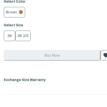
Select
Color
Brown
Select
Size
36
36 2/3
Buy Now
Exchange Size Warranty