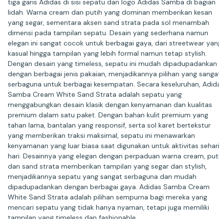
tiga garis Adidas di sisi sepatu dan logo Adidas Samba di bagian
lidah. Warna cream dan putih yang dominan memberikan kesan
yang segar, sementara aksen sand strata pada sol menambah
dimensi pada tampilan sepatu. Desain yang sederhana namun
elegan ini sangat cocok untuk berbagai gaya, dari streetwear yan
kasual hingga tampilan yang lebih formal namun tetap stylish.
Dengan desain yang timeless, sepatu ini mudah dipadupadankan
dengan berbagai jenis pakaian, menjadikannya pilihan yang sanga
serbaguna untuk berbagai kesempatan. Secara keseluruhan, Adid
Samba Cream White Sand Strata adalah sepatu yang
menggabungkan desain klasik dengan kenyamanan dan kualitas
premium dalam satu paket. Dengan bahan kulit premium yang
tahan lama, bantalan yang responsif, serta sol karet bertekstur
yang memberikan traksi maksimal, sepatu ini menawarkan
kenyamanan yang luar biasa saat digunakan untuk aktivitas sehar
hari. Desainnya yang elegan dengan perpaduan warna cream, puti
dan sand strata memberikan tampilan yang segar dan stylish,
menjadikannya sepatu yang sangat serbaguna dan mudah
dipadupadankan dengan berbagai gaya. Adidas Samba Cream
White Sand Strata adalah pilihan sempurna bagi mereka yang
mencari sepatu yang tidak hanya nyaman, tetapi juga memiliki
tampilan yang timeless dan fashionable.