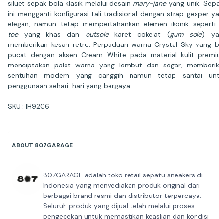
siluet sepak bola klasik melalui desain
mary-jane
yang unik. Sep
ini mengganti konfigurasi tali tradisional dengan strap gesper y
elegan, namun tetap mempertahankan elemen ikonik sepert
toe
yang khas dan
outsole
karet cokelat (
gum sole
) ya
memberikan kesan retro. Perpaduan warna Crystal Sky yang b
pucat dengan aksen Cream White pada material kulit prem
menciptakan palet warna yang lembut dan segar, memberi
sentuhan modern yang canggih namun tetap santai unt
penggunaan sehari-hari yang bergaya.
SKU : IH9206
ABOUT 807GARAGE
807GARAGE adalah toko retail sepatu sneakers di
Indonesia yang menyediakan produk original dari
berbagai brand resmi dan distributor terpercaya.
Seluruh produk yang dijual telah melalui proses
pengecekan untuk memastikan keaslian dan kondisi