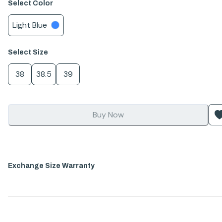
Select
Color
Light Blue
Select
Size
38
38.5
39
Buy Now
Exchange Size Warranty