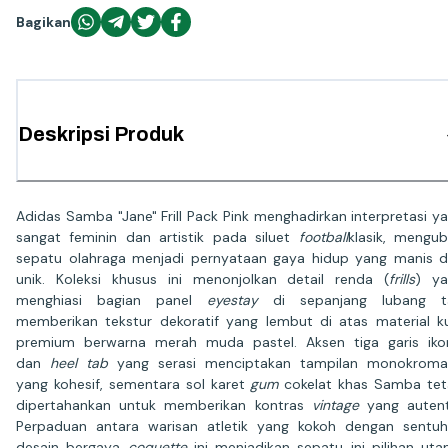
Bagikan
Deskripsi Produk
Adidas Samba "Jane" Frill Pack Pink menghadirkan interpretasi y
sangat feminin dan artistik pada siluet
football
klasik, mengu
sepatu olahraga menjadi pernyataan gaya hidup yang manis 
unik. Koleksi khusus ini menonjolkan detail renda (
frills
) ya
menghiasi bagian panel
eyestay
di sepanjang lubang tal
memberikan tekstur dekoratif yang lembut di atas material ku
premium berwarna merah muda pastel. Aksen tiga garis iko
dan
heel tab
yang serasi menciptakan tampilan monokroma
yang kohesif, sementara sol karet
gum
cokelat khas Samba te
dipertahankan untuk memberikan kontras
vintage
yang autent
Perpaduan antara warisan atletik yang kokoh dengan sentu
desain bergaya
coquette
ini menjadikan sepatu ini pilihan ut