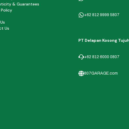
ticity & Guarantees
 Policy
+62 812 9999 5807
 Us
ct Us
PT Delapan Kosong Tuju
+62 812 6000 0807
807GARAGE.com