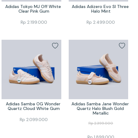
Adidas Tokyo MJ Off White 
Adidas Adizero Evo Sl Three 
Clear Pink Gum
Halo Mint
Rp
2.199.000
Rp
2.499.000
Adidas Samba OG Wonder 
Adidas Samba Jane Wonder 
Quartz Cloud White Gum
Quartz Halo Blush Gold 
Metallic
Rp
2.099.000
Rp
2.399.000
Rp
1.899.000