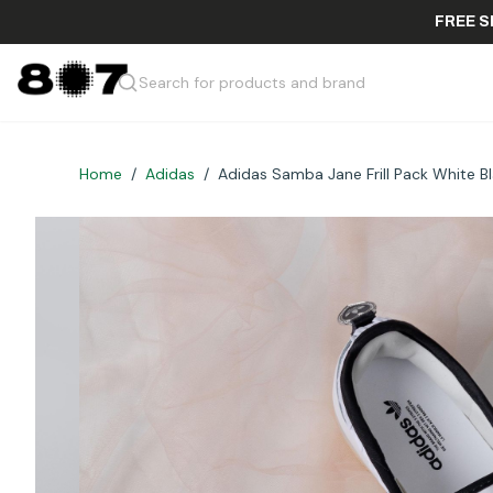
F
Search for products and brand
Home
/
Adidas
/
Adidas Samba Jane Frill Pack White B