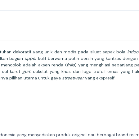
ntuhan dekoratif yang unik dan modis pada siluet sepak bola
indoo
lkan bagian
upper
kulit berwarna putih bersih yang kontras dengan 
g mencolok adalah aksen renda (
frills
) yang menghiasi sepanjang pa
n sol karet
gum
cokelat yang khas dan logo trefoil emas yang ha
nnya pilihan utama untuk gaya
streetwear
yang ekspresif.
donesia yang menyediakan produk original dari berbagai brand resmi 