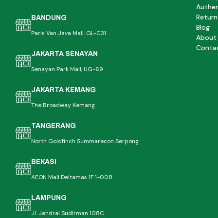
Authen
Return
BANDUNG
Blog
Paris Van Java Mall, GL-C31
About
Conta
JAKARTA SENAYAN
Senayan Park Mall, UG-69
JAKARTA KEMANG
The Broadway Kemang
TANGERANG
North Goldfinch Summarecon Serpong
BEKASI
AEON Mall Deltamas 1F 1-008
LAMPUNG
Jl. Jendral Sudirman 108C