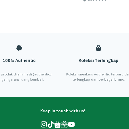
100% Authentic
Koleksi Terlengkap
 produk dijamin asli (authentic)
Koleksi sneakers Authentic terbaru d
ngan garansi uang kembali.
terlengkap dari berbagai brand.
Keep in touch with us!