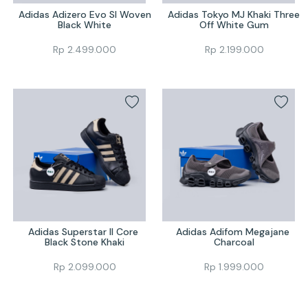
Adidas Adizero Evo Sl Woven 
Adidas Tokyo MJ Khaki Three 
Black White
Off White Gum
Rp
2.499.000
Rp
2.199.000
Adidas Superstar II Core 
Adidas Adifom Megajane 
Black Stone Khaki
Charcoal
Rp
2.099.000
Rp
1.999.000