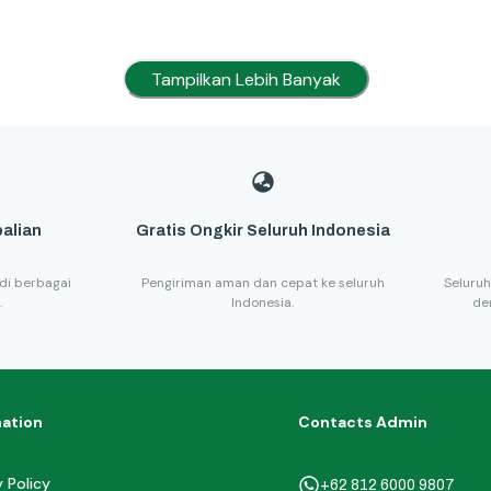
Tampilkan Lebih Banyak
alian
Gratis Ongkir Seluruh Indonesia
di berbagai
Pengiriman aman dan cepat ke seluruh
Seluruh
.
Indonesia.
de
mation
Contacts Admin
y Policy
+62 812 6000 9807