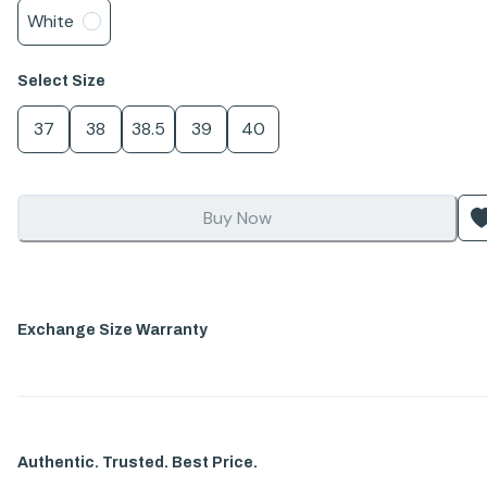
White
Select
Size
37
38
38.5
39
40
Buy Now
Exchange Size Warranty
Authentic. Trusted. Best Price.