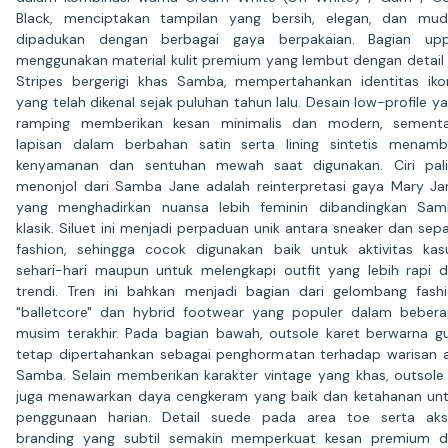
Black, menciptakan tampilan yang bersih, elegan, dan mu
dipadukan dengan berbagai gaya berpakaian. Bagian upp
menggunakan material kulit premium yang lembut dengan detail
Stripes bergerigi khas Samba, mempertahankan identitas iko
yang telah dikenal sejak puluhan tahun lalu. Desain low-profile y
ramping memberikan kesan minimalis dan modern, sementa
lapisan dalam berbahan satin serta lining sintetis menam
kenyamanan dan sentuhan mewah saat digunakan. Ciri pal
menonjol dari Samba Jane adalah reinterpretasi gaya Mary Ja
yang menghadirkan nuansa lebih feminin dibandingkan Sa
klasik. Siluet ini menjadi perpaduan unik antara sneaker dan sep
fashion, sehingga cocok digunakan baik untuk aktivitas kas
sehari-hari maupun untuk melengkapi outfit yang lebih rapi 
trendi. Tren ini bahkan menjadi bagian dari gelombang fash
"balletcore" dan hybrid footwear yang populer dalam beber
musim terakhir. Pada bagian bawah, outsole karet berwarna 
tetap dipertahankan sebagai penghormatan terhadap warisan a
Samba. Selain memberikan karakter vintage yang khas, outsole 
juga menawarkan daya cengkeram yang baik dan ketahanan un
penggunaan harian. Detail suede pada area toe serta ak
branding yang subtil semakin memperkuat kesan premium 