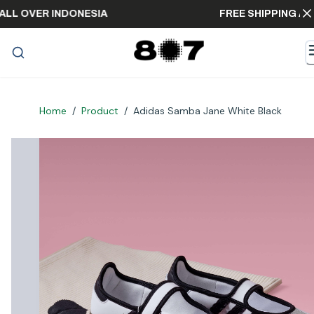
NG ALL OVER INDONESIA
FREE SHIPPING
Home
/
Product
/
Adidas Samba Jane White Black