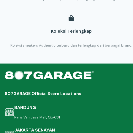
Koleksi Terlengkap
Koleksi sneakers Authentic terbaru dan terlengkap dari berbagai brand.
807GARAGE Official Store Locations
BANDUNG
Paris Van Java Mall, GL-C31
JAKARTA SENAYAN