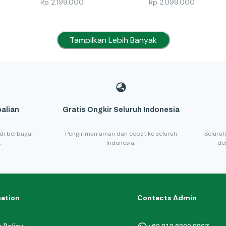
Rp
2.199.000
Rp
2.099.000
Tampilkan Lebih Banyak
alian
Gratis Ongkir Seluruh Indonesia
di berbagai
Pengiriman aman dan cepat ke seluruh
Seluruh
.
Indonesia.
de
mation
Contacts Admin