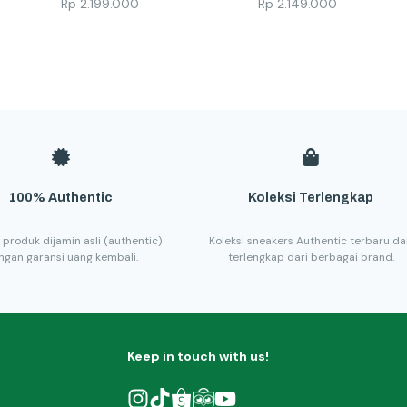
Rp
2.199.000
Rp
2.149.000
100% Authentic
Koleksi Terlengkap
 produk dijamin asli (authentic)
Koleksi sneakers Authentic terbaru d
ngan garansi uang kembali.
terlengkap dari berbagai brand.
Keep in touch with us!