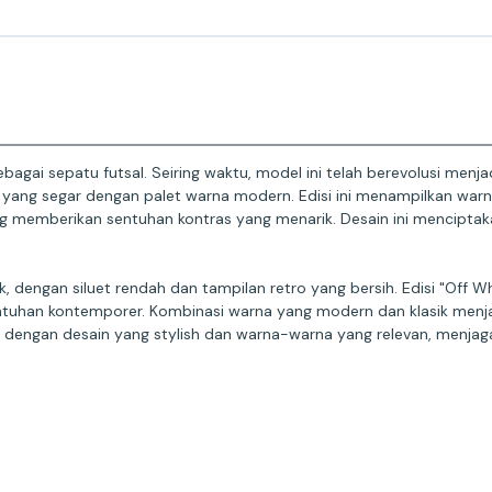
i sepatu futsal. Seiring waktu, model ini telah berevolusi menjadi s
n yang segar dengan palet warna modern. Edisi ini menampilkan warn
ng memberikan sentuhan kontras yang menarik. Desain ini mencipta
 dengan siluet rendah dan tampilan retro yang bersih. Edisi "Off W
n kontemporer. Kombinasi warna yang modern dan klasik menjadik
ngan desain yang stylish dan warna-warna yang relevan, menjaga s