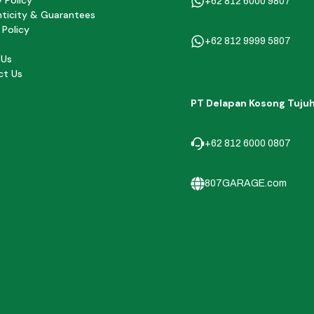
y Policy
+62 812 6000 9807
ticity & Guarantees
 Policy
+62 812 9999 5807
 Us
ct Us
PT Delapan Kosong Tuju
+62 812 6000 0807
807GARAGE.com