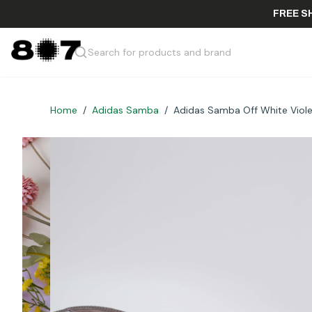
F
Search for products and brand
Home
/
Adidas Samba
/
Adidas Samba Off White Viol