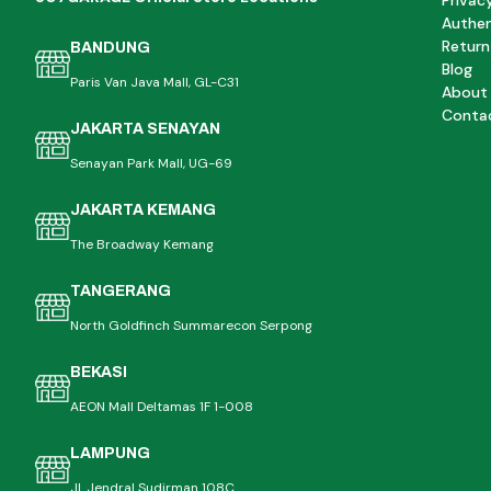
Privac
Authen
Return
BANDUNG
Blog
Paris Van Java Mall, GL-C31
About
Conta
JAKARTA SENAYAN
Senayan Park Mall, UG-69
JAKARTA KEMANG
The Broadway Kemang
TANGERANG
North Goldfinch Summarecon Serpong
BEKASI
AEON Mall Deltamas 1F 1-008
LAMPUNG
Jl. Jendral Sudirman 108C