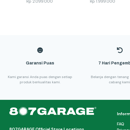
Rp
2.099.000
Rp
1.999.000
Garansi Puas
7 Hari Pengemb
Kami garansi Anda puas dengan setiap
Belanja dengan tenang 
produk berkualitas kami.
cabang kami
Infor
FAQ
807GARAGE Official Store Locations