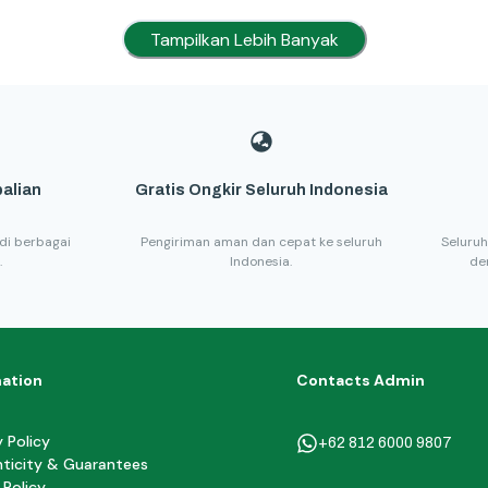
Tampilkan Lebih Banyak
alian
Gratis Ongkir Seluruh Indonesia
di berbagai
Pengiriman aman dan cepat ke seluruh
Seluruh
.
Indonesia.
de
mation
Contacts Admin
y Policy
+62 812 6000 9807
ticity & Guarantees
 Policy