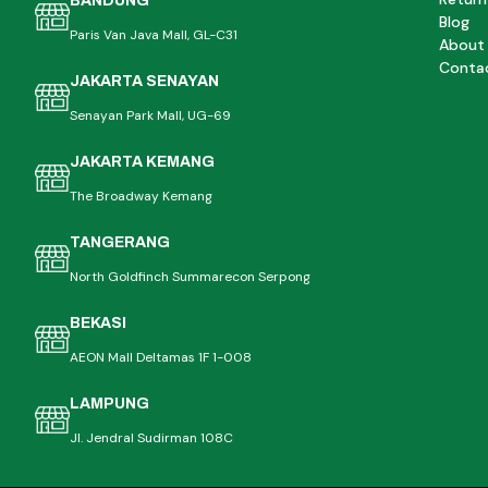
BANDUNG
Blog
Paris Van Java Mall, GL-C31
About
Conta
JAKARTA SENAYAN
Senayan Park Mall, UG-69
JAKARTA KEMANG
The Broadway Kemang
TANGERANG
North Goldfinch Summarecon Serpong
BEKASI
AEON Mall Deltamas 1F 1-008
LAMPUNG
Jl. Jendral Sudirman 108C