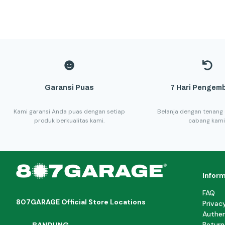
Garansi Puas
7 Hari Pengemb
Kami garansi Anda puas dengan setiap
Belanja dengan tenang 
produk berkualitas kami.
cabang kami
Infor
FAQ
807GARAGE Official Store Locations
Privac
Authen
Return