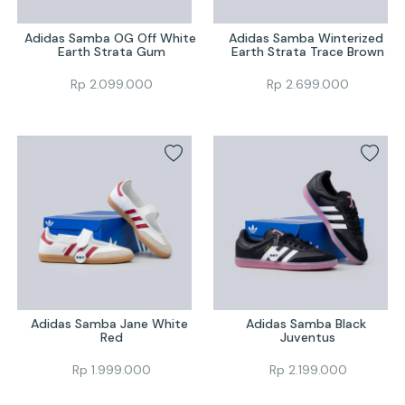
Adidas Samba OG Off White 
Adidas Samba Winterized 
Earth Strata Gum
Earth Strata Trace Brown
Rp
2.099.000
Rp
2.699.000
Adidas Samba Jane White 
Adidas Samba Black 
Red
Juventus
Rp
1.999.000
Rp
2.199.000