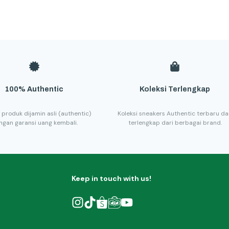
100% Authentic
Koleksi Terlengkap
 produk dijamin asli (authentic)
Koleksi sneakers Authentic terbaru d
ngan garansi uang kembali.
terlengkap dari berbagai brand.
Keep in touch with us!