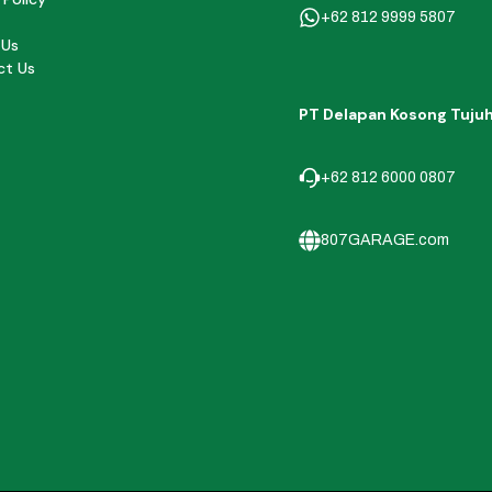
+62 812 9999 5807
 Us
ct Us
PT Delapan Kosong Tuju
+62 812 6000 0807
807GARAGE.com