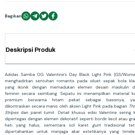
Bagikan
Deskripsi Produk
Adidas Samba OG Valentine's Day Black Light Pink (GS/Wom
menghadirkan sentuhan romantis pada siluet sepak bola kla
yang ikonik dengan memadukan elemen desain maskulin d
feminin secara seimbang. Sepatu ini menampilkan material ku
premium berwarna hitam pekat sebagai basisnya, ya
dikontraskan secara manis oleh aksen Light Pink pada bagian
Th
Stripes
dan panel tumit. Detail khusus edisi Valentine sering k
dipertegas dengan elemen dekoratif seperti bordir kecil atau gra
hati yang halus, sementara sol karet
gum
tradisional te
dipertahankan untuk menjaga akar estetikanya yang timele