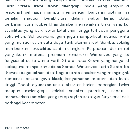
hari. Untuk mendukung kenyamanan, adidas Samba Winteri
Earth Strata Trace Brown dilengkapi insole yang empuk 
responsif sehingga mampu memberikan bantalan optimal s
berjalan maupun beraktivitas dalam waktu lama. Outso
berbahan gum rubber khas Samba menawarkan traksi yang ku
stabilitas yang baik, serta ketahanan tinggi terhadap penggun
sehari-hari. Sol berwarna gum juga memperkuat nuansa vint
yang menjadi salah satu daya tarik utama siluet Samba, sekali
memberikan fleksibilitas saat melangkah. Perpaduan desain re
yang ikonik, material premium, konstruksi Winterized yang le
fungsional, serta warna Earth Strata Trace Brown yang hangat 
serbaguna menjadikan adidas Samba Winterized Earth Strata Tr
Brownsebagai pilihan ideal bagi pecinta sneaker yang mengingin
kombinasi antara gaya klasik, kenyamanan modern, dan kuali
tinggi. Cocok digunakan untuk aktivitas harian, bepergian, beker
maupun melengkapi koleksi sneaker premium, sepatu i
menawarkan tampilan yang tetap stylish sekaligus fungsional da
berbagai kesempatan.
SKU : JR0974