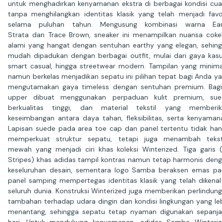
untuk menghadirkan kenyamanan ekstra di berbagai kondisi cu
tanpa menghilangkan identitas klasik yang telah menjadi favo
selama puluhan tahun. Mengusung kombinasi warna Ear
Strata dan Trace Brown, sneaker ini menampilkan nuansa coke
alami yang hangat dengan sentuhan earthy yang elegan, sehin
mudah dipadukan dengan berbagai outfit, mulai dari gaya kasu
smart casual, hingga streetwear modern. Tampilan yang minima
namun berkelas menjadikan sepatu ini pilihan tepat bagi Anda y
mengutamakan gaya timeless dengan sentuhan premium. Bag
upper dibuat menggunakan perpaduan kulit premium, sue
berkualitas tinggi, dan material tekstil yang memberik
keseimbangan antara daya tahan, fleksibilitas, serta kenyaman
Lapisan suede pada area toe cap dan panel tertentu tidak ha
memperkuat struktur sepatu, tetapi juga menambah tekst
mewah yang menjadi ciri khas koleksi Winterized. Tiga garis 
Stripes) khas adidas tampil kontras namun tetap harmonis den
keseluruhan desain, sementara logo Samba beraksen emas p
panel samping mempertegas identitas klasik yang telah dikenal
seluruh dunia. Konstruksi Winterized juga memberikan perlindun
tambahan terhadap udara dingin dan kondisi lingkungan yang le
menantang, sehingga sepatu tetap nyaman digunakan sepanj