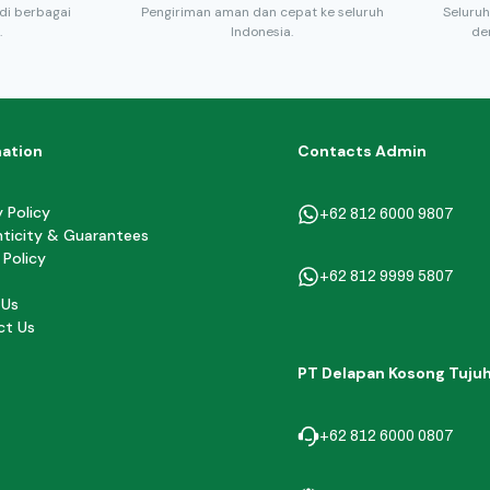
di berbagai
Pengiriman aman dan cepat ke seluruh
Seluruh
.
Indonesia.
de
mation
Contacts Admin
y Policy
+62 812 6000 9807
ticity & Guarantees
 Policy
+62 812 9999 5807
 Us
ct Us
PT Delapan Kosong Tuju
+62 812 6000 0807