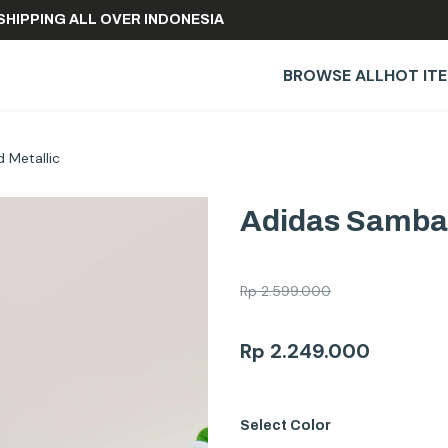
FREE SHIPPING ALL OVER INDONESIA
BROWSE ALL
HOT IT
 Metallic
Adidas Sambar
Rp
2.599.000
Rp
2.249.000
Select
Color