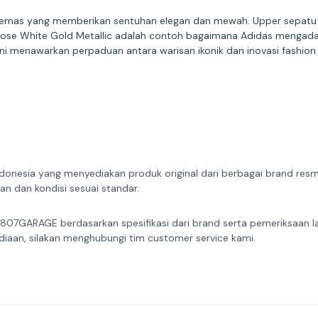
 emas yang memberikan sentuhan elegan dan mewah. Upper sepatu bia
mbarose White Gold Metallic adalah contoh bagaimana Adidas mengad
ni menawarkan perpaduan antara warisan ikonik dan inovasi fashion
donesia yang menyediakan produk original dari berbagai brand resmi 
n dan kondisi sesuai standar.
 807GARAGE berdasarkan spesifikasi dari brand serta pemeriksaan l
diaan, silakan menghubungi tim customer service kami.