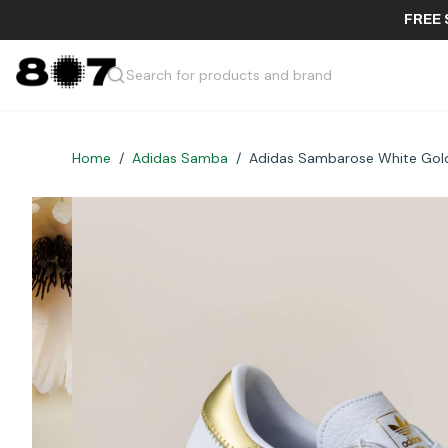
Search for products and brand
Home
/
Adidas Samba
/
Adidas Sambarose White Gold