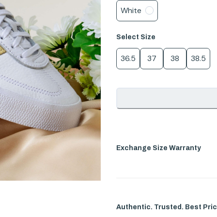
White
Select
Size
36.5
37
38
38.5
Exchange Size Warranty
Authentic. Trusted. Best Pric