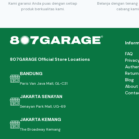
Kami garansi Anda puas dengan setiap
Belanja dengan tenang 
produk berkualitas kami.
cabang kami
Infor
FAQ
807GARAGE Official Store Locations
Privac
Authen
Return
BANDUNG
Blog
Paris Van Java Mall, GL-C31
About
Conta
JAKARTA SENAYAN
Senayan Park Mall, UG-69
JAKARTA KEMANG
The Broadway Kemang