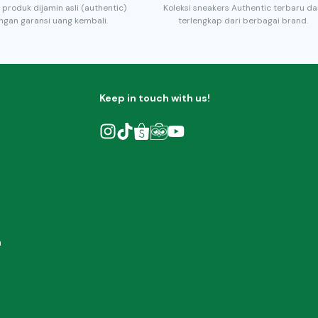
 produk dijamin asli (authentic)
Koleksi sneakers Authentic terbaru d
ngan garansi uang kembali.
terlengkap dari berbagai brand.
Keep in touch with us!
h