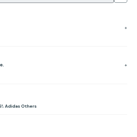
+
+
e.
,
S!
Adidas Others