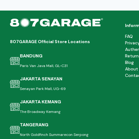
Infor
FAQ
807GARAGE Official Store Locations
Privac
Authen
Return
BANDUNG
Blog
Paris Van Java Mall, GL-C31
About
Conta
JAKARTA SENAYAN
Senayan Park Mall, UG-69
JAKARTA KEMANG
The Broadway Kemang
TANGERANG
North Goldfinch Summarecon Serpong