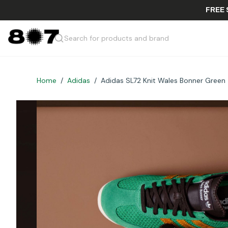
Search for products and brand
Home
/
Adidas
/
Adidas SL72 Knit Wales Bonner Green