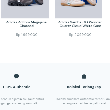
Adidas Adifom Megajane 
Adidas Samba OG Wonder 
Charcoal
Quartz Cloud White Gum
Rp
1.999.000
Rp
2.099.000
100% Authentic
Koleksi Terlengkap
 produk dijamin asli (authentic)
Koleksi sneakers Authentic terbaru d
ngan garansi uang kembali.
terlengkap dari berbagai brand.