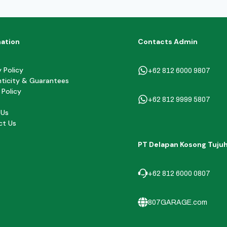
mation
Contacts Admin
y Policy
+62 812 6000 9807
ticity & Guarantees
 Policy
+62 812 9999 5807
 Us
ct Us
PT Delapan Kosong Tuju
+62 812 6000 0807
807GARAGE.com