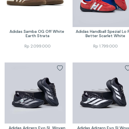
Adidas Samba OG Off White 
Adidas Handball Spezial Lo P
Earth Strata
Better Scarlet White
Rp
2.099.000
Rp
1.799.000
Adidas Adizero Evo SL Woven 
Adidas Adizero Evo Sl Wove